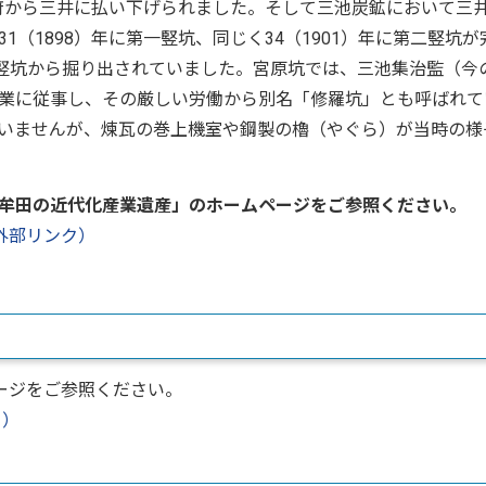
政府から三井に払い下げられました。そして三池炭鉱において三
（1898）年に第一竪坑、同じく34（1901）年に第二竪坑が
の竪坑から掘り出されていました。宮原坑では、三池集治監（今
業に従事し、その厳しい労働から別名「修羅坑」とも呼ばれて
いませんが、煉瓦の巻上機室や鋼製の櫓（やぐら）が当時の様
牟田の近代化産業遺産」のホームページをご参照ください。
外部リンク）
ージをご参照ください。
ク）