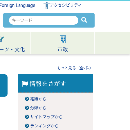
Foreign Language
アクセシビリティ
検
索
キ
ー
ワ
ーツ・文化
市政
ー
ド
もっと見る（全2件）
情報をさがす
組織から
分類から
サイトマップから
ランキングから