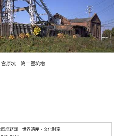
宮原坑 第二竪坑櫓
企画総務部 世界遺産・文化財室