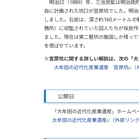
明治22（1889）年、三池炭鉱は明治
自に計画された坑口が宮原坑でした。明治31
しました。石炭は、深さ約160メートル
務所）に収監されていた囚人たちが採炭作
ました。現在は第二竪坑の施設しか残って
を偲ばせています。
※宮原坑に関する詳しい解説は、次の「大
大牟田の近代化産業遺産 宮原坑
（
公開日
「大牟田の近代化産業遺産」ホームペ
太牟田の近代化産業遺産
（外部リン