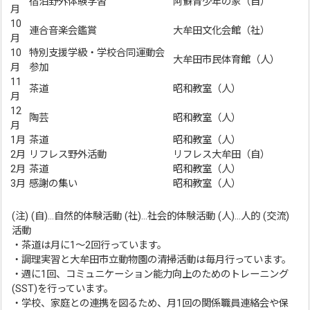
宿泊野外体験学習
阿蘇青少年の家（自）
月
10
連合音楽会鑑賞
大牟田文化会館（社）
月
10
特別支援学級・学校合同運動会
大牟田市民体育館（人）
月
参加
11
茶道
昭和教室（人）
月
12
陶芸
昭和教室（人）
月
1月
茶道
昭和教室（人）
2月
リフレス野外活動
リフレス大牟田（自）
2月
茶道
昭和教室（人）
3月
感謝の集い
昭和教室（人）
(注) (自)…自然的体験活動 (社)…社会的体験活動 (人)…人的 (交流)
活動
・茶道は月に1〜2回行っています。
・調理実習と大牟田市立動物園の清掃活動は毎月行っています。
・週に1回、コミュニケーション能力向上のためのトレーニング
(SST)を行っています。
・学校、家庭との連携を図るため、月1回の関係職員連絡会や保