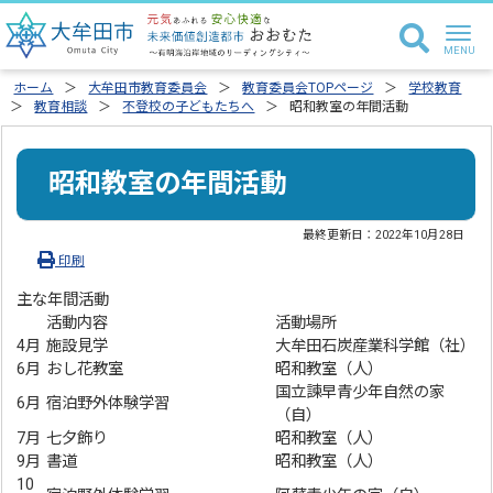
ホーム
大牟田市教育委員会
教育委員会TOPページ
学校教育
教育相談
不登校の子どもたちへ
昭和教室の年間活動
昭和教室の年間活動
最終更新日：
2022年10月28日
印刷
主な年間活動
活動内容
活動場所
4月
施設見学
大牟田石炭産業科学館（社）
6月
おし花教室
昭和教室（人）
国立諫早青少年自然の家
6月
宿泊野外体験学習
（自）
7月
七夕飾り
昭和教室（人）
9月
書道
昭和教室（人）
10