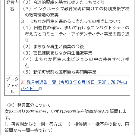
発言内
（２）合理的配慮を基本に据えたまちづくり
容
（３）インクルーシブ教育実現に向けての特別支援学校
の教育環境の充実
３ まちなか再生を進めるに当たっての視点について
（１）回遊性の確保、歩いて行けるコンパクトシティの
考え方とコミュニティ・アイデンティティ事業の振り返
り
（２）まちなか再生と商業の今後
（３）官民連携まちなか再生推進事業
（４）まちなか再生未来ビジョンの中の共有すべき視
点
（５）新栄町駅前地区市街地再開発事業
データ
発言者通告一覧（令和８年６月19日（PDF：78.7キロ
ファイ
バイト）
ル
（※）発言区分について
次の二通りの方法から、いずれかの方法を議員が選んで質問しま
す。
1．再質問からの一問一答方式 （一括質問・一括答弁の後で、再
質問から一問一答で行う）