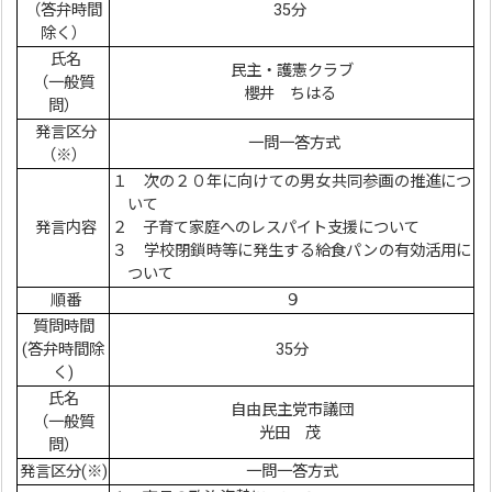
（答弁時間
35分
除く）
氏名
民主・護憲クラブ
（一般質
櫻井 ちはる
問）
発言区分
一問一答方式
（※）
１ 次の２０年に向けての男女共同参画の推進につ
いて
発言内容
２ 子育て家庭へのレスパイト支援について
３ 学校閉鎖時等に発生する給食パンの有効活用に
ついて
順番
９
質問時間
(答弁時間除
35分
く)
氏名
自由民主党市議団
（一般質
光田 茂
問）
発言区分(※)
一問一答方式