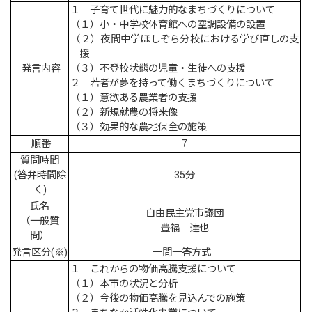
１ 子育て世代に魅力的なまちづくりについて
（１）小・中学校体育館への空調設備の設置
（２）夜間中学ほしぞら分校における学び直しの支
援
発言内容
（３）不登校状態の児童・生徒への支援
２ 若者が夢を持って働くまちづくりについて
（１）意欲ある農業者の支援
（２）新規就農の将来像
（３）効果的な農地保全の施策
順番
７
質問時間
(答弁時間除
35分
く)
氏名
自由民主党市議団
（一般質
豊福 達也
問）
発言区分(※)
一問一答方式
１ これからの物価高騰支援について
（１）本市の状況と分析
（２）今後の物価高騰を見込んでの施策