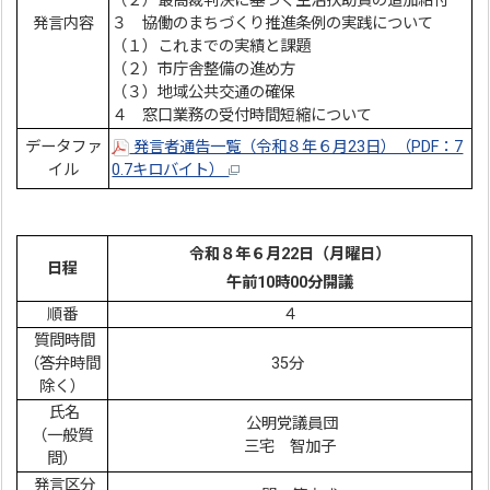
（２）最高裁判決に基づく生活扶助費の追加給付
発言内容
３ 協働のまちづくり推進条例の実践について
（１）これまでの実績と課題
（２）市庁舎整備の進め方
（３）地域公共交通の確保
４ 窓口業務の受付時間短縮について
データファ
発言者通告一覧（令和８年６月23日）（PDF：7
イル
0.7キロバイト）
令和８年６
月22
日（月曜日）
日程
午前10時00分開議
順番
４
質問時間
（答弁時間
35分
除く）
氏名
公明党議員団
（一般質
三宅 智加子
問）
発言区分