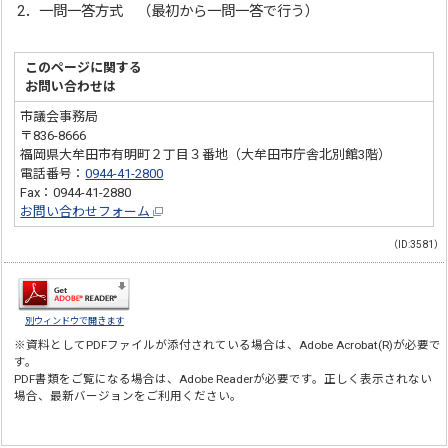
2．一問一答方式 （最初から一問一答で行う）
このページに関する
お問い合わせは
市議会事務局
〒836-8666
福岡県大牟田市有明町２丁目３番地（大牟田市庁舎北別館3階）
電話番号：
0944-41-2800
Fax：0944-41-2880
お問い合わせフォーム
（ID:3581）
別ウィンドウで開きます
※資料としてPDFファイルが添付されている場合は、
Adobe Acrobat(R)
が必要で
す。
PDF書類をご覧になる場合は、
Adobe Reader
が必要です。正しく表示されない
場合、最新バージョンをご利用ください。