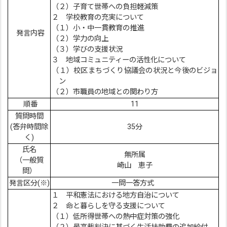
（２）子育て世帯への負担軽減策
２ 学校教育の充実について
（１）小・中一貫教育の推進
発言内容
（２）学力の向上
（３）学びの支援状況
３ 地域コミュニティーの活性化について
（１）校区まちづくり協議会の状況と今後のビジョ
ン
（２）市職員の地域との関わり方
順番
11
質問時間
(答弁時間除
35分
く)
氏名
無所属
（一般質
崎山 恵子
問）
発言区分(※)
一問一答方式
１ 平和憲法における地方自治について
２ 命と暮らしを守る支援について
（１）低所得世帯への熱中症対策の強化