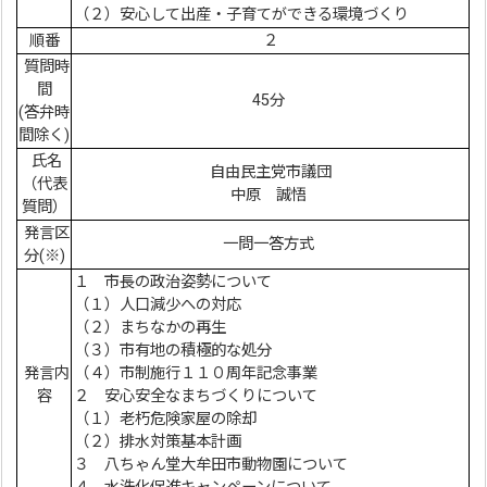
（２）安心して出産・子育てができる環境づくり
順番
２
質問時
間
45分
(答弁時
間除く)
氏名
自由民主党市議団
（代表
中原 誠悟
質問）
発言区
一問一答方式
分(※)
１ 市長の政治姿勢について
（１）人口減少への対応
（２）まちなかの再生
（３）市有地の積極的な処分
発言内
（４）市制施行１１０周年記念事業
容
２ 安心安全なまちづくりについて
（１）老朽危険家屋の除却
（２）排水対策基本計画
３ 八ちゃん堂大牟田市動物園について