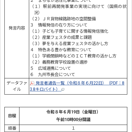
２ まちなか活性化事業について
（１）駅前再開発事業の実現に向けて（国県の状
況）
（２）ＪＲ貨物線路跡地の空間整備
３ 情報発信の在り方について
発言内容
（１）子ども子育てに関する情報発信強化
（２）産業フェスタの成果と課題
（３）夢を与える産業フェスタの活かし方
４ 特色ある豊かな教育について
（１）学級閉鎖時などのＩＣＴ教育の活かし方
（２）義務教育学校設置の進捗
５ 広域連携について
６ 九州市長会について
データファ
発言者通告一覧（令和８年６月22日）（PDF：8
イル
3.8キロバイト）
令和８年６
月19
日（金曜日）
日程
午前10時00分開議
順番
１