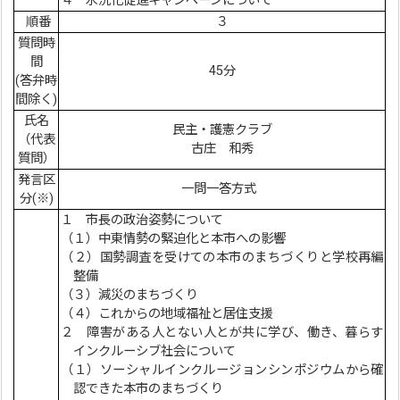
４ 水洗化促進キャンペーンについて
順番
３
質問時
間
45分
(答弁時
間除く)
氏名
民主・護憲クラブ
（代表
古庄 和秀
質問）
発言区
一問一答方式
分(※)
１ 市長の政治姿勢について
（１）中東情勢の緊迫化と本市への影響
（２）国勢調査を受けての本市のまちづくりと学校再編
整備
（３）減災のまちづくり
（４）これからの地域福祉と居住支援
２ 障害がある人とない人とが共に学び、働き、暮らす
インクルーシブ社会について
（１）ソーシャルインクルージョンシンポジウムから確
認できた本市のまちづくり