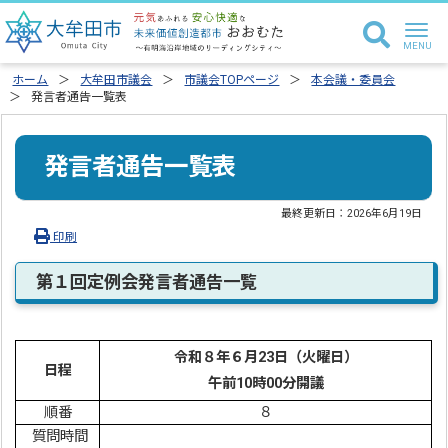
ホーム
大牟田市議会
市議会TOPページ
本会議・委員会
発言者通告一覧表
発言者通告一覧表
最終更新日：
2026年6月19日
印刷
第１回定例会発言者通告一覧
令和８年６
月23
日（火曜日）
日程
午前10時00分開議
順番
８
質問時間