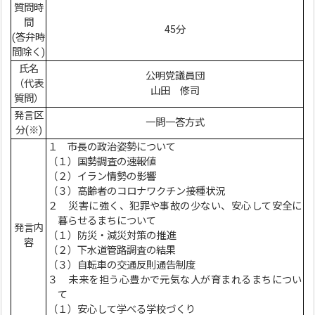
質問時
間
45分
(答弁時
間除く)
氏名
公明党議員団
（代表
山田 修司
質問）
発言区
一問一答方式
分(※)
１ 市長の政治姿勢について
（１）国勢調査の速報値
（２）イラン情勢の影響
（３）高齢者のコロナワクチン接種状況
２ 災害に強く、犯罪や事故の少ない、安心して安全に
暮らせるまちについて
発言内
（１）防災・減災対策の推進
容
（２）下水道管路調査の結果
（３）自転車の交通反則通告制度
３ 未来を担う心豊かで元気な人が育まれるまちについ
て
（１）安心して学べる学校づくり