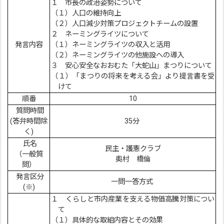
１ 市長の政治姿勢について
（１）人口の維持向上
（２）人口減少対策プロジェクトチームの設置
２ ネーミングライツについて
発言内容
（１）ネーミングライツの収入と活用
（２）ネーミングライツの他施設への導入
３ 安心安全なおおむた「大蛇山」まつりについて
（１）「まつりの将来を考える会」より提言書を受
けて
順番
10
質問時間
(答弁時間除
35分
く)
氏名
民主・護憲クラブ
（一般質
奥村 橋倫
問）
発言区分
一問一答方式
(※)
１ くらしと市内産業を支える物価高騰対策につい
て
（１）具体的な取組内容とその効果