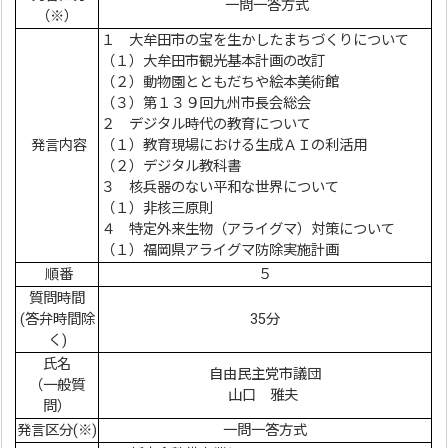
一問一答方式
（※）
１ 大牟田市の宝を生かしたまちづくりについて
（１）大牟田市観光基本計画の改訂
（２）動物園とともだちや絵本美術館
（３）第１３９回九州市長会総会
２ デジタル時代の教育について
発言内容
（１）教育現場における生成ＡＩの利活用
（２）デジタル教科書
３ 核兵器のない平和な世界について
（１）非核三原則
４ 特定外来生物（アライグマ）対策について
（１）福岡県アライグマ防除実施計画
順番
５
質問時間
(答弁時間除
35分
く)
氏名
自由民主党市議団
（一般質
山口 雅夫
問）
発言区分(※)
一問一答方式