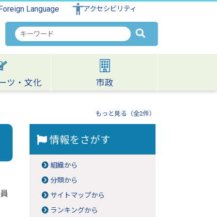
Foreign Language
アクセシビリティ
検
索
キ
ー
ワ
ーツ・文化
市政
ー
ド
もっと見る（全2件）
情報をさがす
組織から
分類から
委員
サイトマップから
ランキングから