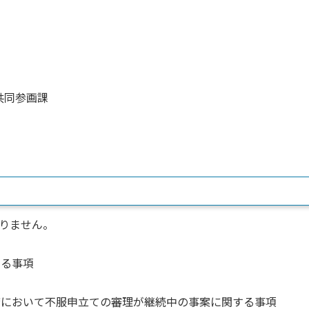
共同参画課
りません。
する事項
政庁において不服申立ての審理が継続中の事案に関する事項