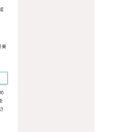
成
号東
め
を
さ