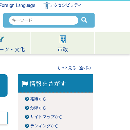
Foreign Language
アクセシビリティ
検
索
キ
ー
ワ
ーツ・文化
市政
ー
ド
もっと見る（全2件）
情報をさがす
組織から
分類から
サイトマップから
ランキングから