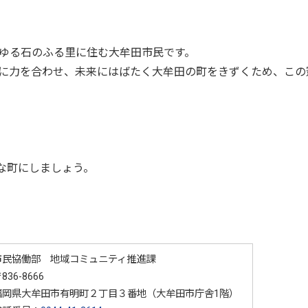
ゆる石のふる里に住む大牟田市民です。
に力を合わせ、未来にはばたく大牟田の町をきずくため、この
。
な町にしましょう。
市民協働部 地域コミュニティ推進課
836-8666
福岡県大牟田市有明町２丁目３番地（大牟田市庁舎1階）