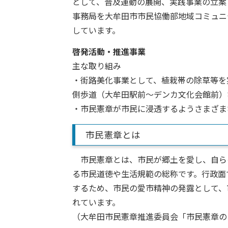
として、普及運動の展開、実践事業の立案
事務局を大牟田市市民協働部地域コミュニ
しています。
啓発活動・推進事業
主な取り組み
・街路美化事業として、植栽帯の除草等を
側歩道（大牟田駅前～デンカ文化会館前）
・市民憲章が市民に浸透するようさまざま
市民憲章とは
市民憲章とは、市民が郷土を愛し、自ら
る市民道徳や生活規範の総称です。行政面
するため、市民の愛市精神の発露として、
れています。
（大牟田市民憲章推進委員会「市民憲章の