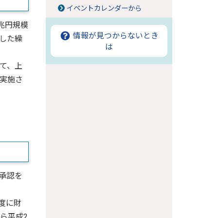
イベントカレンダーから
兆円規模
情報が見つからないとき
した繰
は
て、上
が実施さ
承認を
度に財
ら平成2