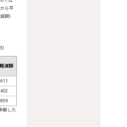
市では
度から平
軽減額）
）
軽減額
,611
,402
,839
承継した