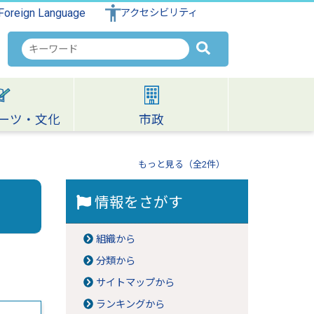
Foreign Language
アクセシビリティ
検
索
キ
ー
ワ
ーツ・文化
市政
ー
ド
もっと見る（全2件）
情報をさがす
組織から
分類から
サイトマップから
ランキングから