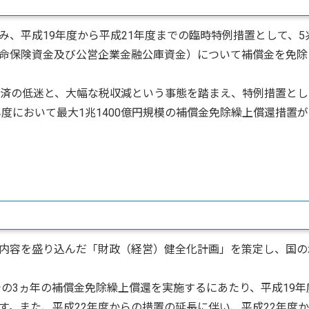
、平成19年度から平成21年度までの臨時特例措置として、5
命保険資金及び公営企業金融公庫資金）について補償金を免除
済の低迷と、大幅な税収減という事態を踏まえ、特例措置とし
年度において最大1兆1400億円規模の補償金免除繰上償還措置
内容を盛り込んだ「財政（経営）健全化計画」を策定し、国の
での3ヵ年の補償金免除繰上償還を実施するにあたり、平成19年
す。また、平成22年度からの措置の延長に伴い、平成22年度か