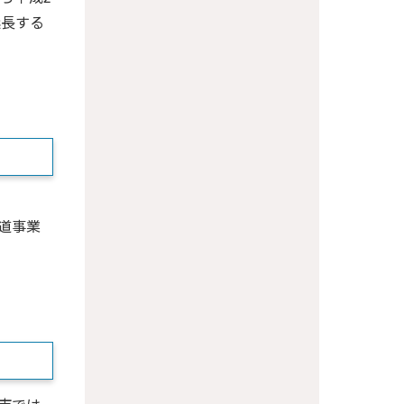
延長する
道事業