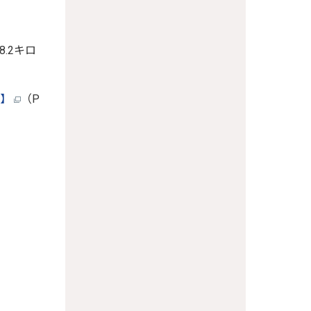
8.2キロ
計】
（P