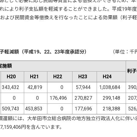
源として必要に応じ民間等資金による借換えができるため、本
れにより利子支払額を軽減することができました。平成19年
額および民間資金等借換えを行なったことによる効果額（利子
減額（平成19、22、23年度承認分）
（単位：千円
実施額
利子
H20
H21
H22
H23
H24
343,432
42,819
0
57,944
1,038,684
390
0
0
176,496
270,827
299,148
207
509,743
453,853
0
177,696
218,388
526
上償還額には、大牟田市立総合病院の地方独立行政法人化に伴い
159,406円を含んでいます。