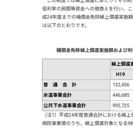
この制度では繰上償還にあたってその財
低利率の民間等資金への借換えを行い、こ
成24年度までの補償金免除繰上償還実施
は以下のとおりです。
補償金免除繰上償還実施額および利子軽
繰上償還
H19
普 通 会 計
132,456
水道事業会計
446,685
公共下水道事業会計
992,725
（注1）平成24年度普通会計における繰
病院事業債のうち、繰上償還対象となる987,