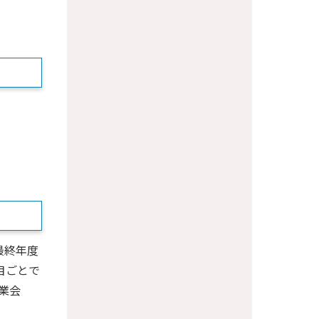
最終年度
目ごとで
業会