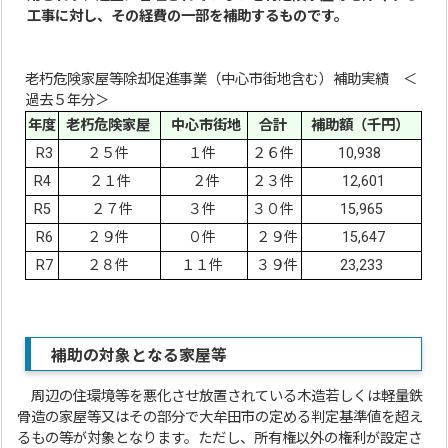
工事に対し、その経費の一部を補助するものです。
老朽危険家屋等除却促進事業（中心市街地含む）補助実績 ＜
過去５年分＞
年度
老朽危険家屋
中心市街地
合計
補助額（千円）
R3
２５件
１件
２６件
10,938
R4
２１件
２件
２３件
12,601
R5
２７件
３件
３０件
15,965
R6
２９件
０件
２９件
15,647
R7
２８件
１１件
３９件
23,233
補助の対象となる家屋等
周辺の住環境等を悪化させ放置されている木造若しくは軽量鉄
骨造の家屋等又はその部分で大牟田市の定める判定基準値を超え
るもの等が対象となります。ただし、所有権以外の権利が設定さ