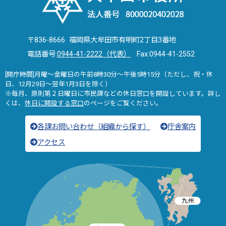
〒836-8666 福岡県大牟田市有明町2丁目3番地
電話番号:
0944-41-2222（代表）
Fax:0944-41-2552
[開庁時間]月曜～金曜日の午前8時30分～午後5時15分（ただし、祝・休
日、12月29日～翌年1月3日を除く）
※毎月、原則第２日曜日に市民課などの休日窓口を開設しています。詳し
くは、
休日に開設する窓口
のページをご覧ください。
各課お問い合わせ（組織から探す）
庁舎案内
アクセス