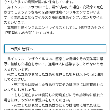
心とした多くの鳥類が腸内に保有しています。
鳥インフルエンザの中でも、鶏が感染した場合に高確率で死亡
させてしまうようなものを高病原性鳥インフルエンザといいま
す。その原因となるウイルスを高病原性鳥インフルエンザウイル
スといいます。
高病原性鳥インフルエンザウイルスとしては、H5亜型のものと
H7亜型のものが知られています。
市民の皆様へ
鳥インフルエンザウイルスは、感染した鳥類やその死体等に濃
厚に接触した場合を除いて、通常は人に感染することがないと考
えられています。
死亡した野鳥や衰弱した野鳥を発見した場合は以下の点に注意
してください。
・死亡または衰弱した野鳥並びにその排泄物には直接触れな
いようにしましょう。
・もしも死亡または衰弱した野鳥並びにその排泄物に触れた
場合には、うがいや手洗いをしてください。
・死亡または衰弱した野鳥並びにその排泄物に触れた後に、