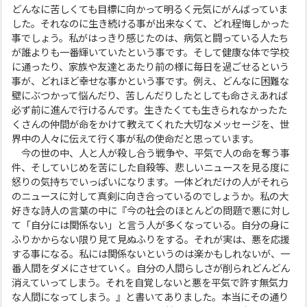
どんなに苦しくても目標に向かって明るく元気にがんばっていま
した。それなのに生き続ける事が出来なくて、どれ程悔しかった
事でしょう。私がはっきり感じたのは、病気と闘っている人たち
が誰よりも一番輝いていたという事です。そして健康な体で学校
に通ったり、家族や友達とあたり前の様に毎日を過ごせるという
事が、どれほど幸せな事かという事です。例え、どんなに困難な
壁にぶつかって悩んだり、苦しんだりしたとしても命さえあれば
必ず前に進んで行けるんです。生きたくても生きられなかったた
くさんの仲間が命をかけて教えてくれた大切なメッセージを、世
界中の人々に伝えて行く事が私の使命だと思っています。
今の世の中、人と人が殺し合う戦争や、平気で人の命を奪う事
件、そしていじめを苦にした自殺等、悲しいニュースを見る度に
怒りの気持ちでいっぱいになります。一体どれだけの人がそれら
のニュースに対して真剣に向き合っているのでしょうか。私の大
好きな詩人の言葉の中に『今の社会のほとんどの問題で悪に対し
て「自分には関係ない」と言う人が多くなっている。自分の身に
ふりかからない限り見て見ぬふりをする。それが実は、悪を応援
する事になる。私には関係ないというのは楽かもしれないが、一
番人間をダメにさせていく。自分の人間らしさが削られどんどん
消えていってしまう。それを自覚しないと悪を平気で許す無気力
な人間になってしまう。』と書いてありました。本当にその通り