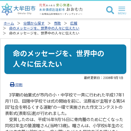
ホーム
分類から探す
市政
広報
命のメッセージを、世界中の人々に伝えたい
命のメッセージを、世界中の人々に伝えたい
命のメッセージを、世界中の
人々に伝えたい
最終更新日：
2008年9月1日
印刷
3学期の始業式が市内の小・中学校で一斉に行われた平成17年1
月11日、田隈中学校では式の開始を前に、法務省が主唱する第54
回“社会を明るくする運動”の一環で実施された作文コンテストの
表彰式(表彰伝達)が行われました。
受賞したのは、平成16年9月16日に骨肉腫のために亡くなった
同校2年生の猿渡瞳さん(当時13歳)。瞳さんは、小学校6年生のと