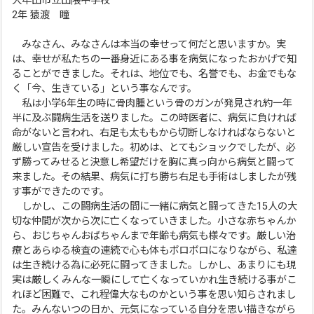
大牟田市立田隈中学校
2年 猿渡 瞳
みなさん、みなさんは本当の幸せって何だと思いますか。実
は、幸せが私たちの一番身近にある事を病気になったおかげで知
ることができました。それは、地位でも、名誉でも、お金でもな
く「今、生きている」という事なんです。
私は小学6年生の時に骨肉腫という骨のガンが発見され約一年
半に及ぶ闘病生活を送りました。この時医者に、病気に負ければ
命がないと言われ、右足も太ももから切断しなければならないと
厳しい宣告を受けました。初めは、とてもショックでしたが、必
ず勝ってみせると決意し希望だけを胸に真っ向から病気と闘って
来ました。その結果、病気に打ち勝ち右足も手術はしましたが残
す事ができたのです。
しかし、この闘病生活の間に一緒に病気と闘ってきた15人の大
切な仲間が次から次に亡くなっていきました。小さな赤ちゃんか
ら、おじちゃんおばちゃんまで年齢も病気も様々です。厳しい治
療とあらゆる検査の連続で心も体もボロボロになりながら、私達
は生き続ける為に必死に闘ってきました。しかし、あまりにも現
実は厳しくみんな一瞬にして亡くなっていかれ生き続ける事がこ
れほど困難で、これ程偉大なものかという事を思い知らされまし
た。みんないつの日か、元気になっている自分を思い描きながら