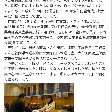
きに骨肉腫と診断され、病と闘いながらも学校生活を続けまし
た。闘病生活の中で得た命の尊さを、作文『命を見つめて』とし
てまとめ、平成16年7月に開催された市の青少年健全育成弁論大
会に学校代表として出場しました。
作文は“社会を明るくする運動“作文コンテストに出品され、平
成16年10月に行われた福岡県実施委員会の審査で最優秀賞(福岡
県実施委員会委員長賞)に選ばれ、さらには、全国から集まった作
品を審査する中央実施委員会で、優秀賞(日本更正保護女性連盟会
長賞)を受賞しました。
表彰式には、母親の直美さんが出席。福岡県実施委員会事務局
である福岡県保護観察所や大牟田区保護司会、大牟田区更正保護
女性会の関係者から賞状などが手渡されました。
直美さんは、「瞳が世界にメッセージを伝えたいと願ったこと
が実現し始めました。瞳は亡くなってしまいましたが、私たち家
族の心の中で生きつづけています。私たちは今幸せです」と明る
く語られました。