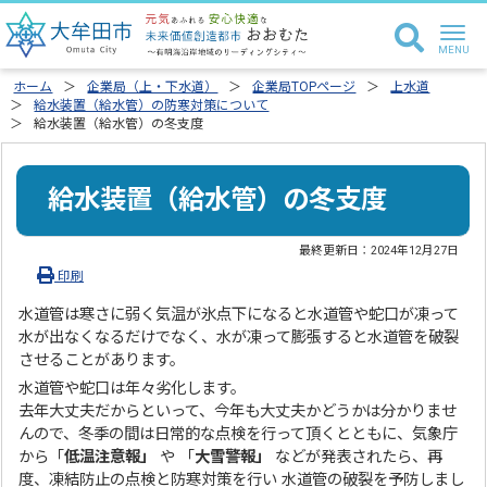
ホーム
企業局（上・下水道）
企業局TOPページ
上水道
給水装置（給水管）の防寒対策について
給水装置（給水管）の冬支度
給水装置（給水管）の冬支度
最終更新日：
2024年12月27日
印刷
水道管は寒さに弱く気温が氷点下になると水道管や蛇口が凍って
水が出なくなるだけでなく、水が凍って膨張すると水道管を破裂
させることがあります。
水道管や蛇口は年々劣化します。
去年大丈夫だからといって、今年も大丈夫かどうかは分かりませ
んので、冬季の間は日常的な点検を行って頂くとともに、気象庁
から「
低温注意報」
や 「
大雪警報」
などが発表されたら、再
度、凍結防止の点検と防寒対策を行い 水道管の破裂を予防しまし