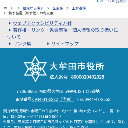
ページの先頭へ
ホーム
組織から探す
企業局
上水道課
給水装置（給水管）の冬支度
ウェブアクセシビリティ方針
著作権・リンク・免責事項・個人情報の取り扱いに
ついて
リンク集
サイトマップ
〒836-8666 福岡県大牟田市有明町2丁目3番地
電話番号:
0944-41-2222（代表）
Fax:0944-41-2552
[開庁時間]月曜～金曜日の午前8時30分～午後5時15分（ただし、祝・休
日、12月29日～翌年1月3日を除く）
※毎月、原則第２日曜日に市民課などの休日窓口を開設しています。詳し
くは、
休日に開設する窓口
のページをご覧ください。