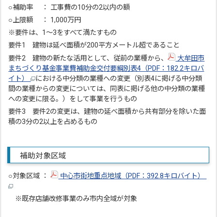
○補助率 ： 工事費の10分の2以内の額
○上限額 ： 1,000万円
※要件は、1～3をすべて満たすもの
要件1 建物は延べ面積が200平方メートル超であること
要件2 建物の新たな活用として、従前の業種から、
大牟田市
まちづくり基金事業費補助金交付要綱別表4（PDF：182.2キロバ
イト）
における中分類の業種への変更（別表4に掲げる中分類
間の業種からの変更については、同表に掲げる他の中分類の業種
への変更に限る。）をして事業を行うもの
要件3 要件2の変更は、建物の延べ面積から共有部分を除いた面
積の3分の2以上を占めるもの
補助対象区域
○対象区域 ：
中心市街地重点地域（PDF：392.8キロバイト）
※既存店舗改修事業のみ市内全域が対象