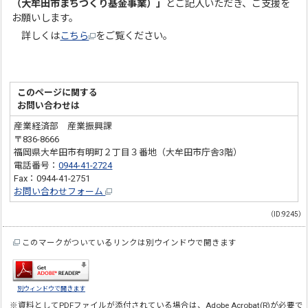
（大牟田市まちづくり基金事業）」
とご記入いただき、ご支援を
お願いします。
詳しくは
こちら
をご覧ください。
このページに関する
お問い合わせは
産業経済部 産業振興課
〒836-8666
福岡県大牟田市有明町２丁目３番地（大牟田市庁舎3階）
電話番号：
0944-41-2724
Fax：0944-41-2751
お問い合わせフォーム
（ID:9245）
このマークがついているリンクは別ウインドウで開きます
別ウィンドウで開きます
※資料としてPDFファイルが添付されている場合は、
Adobe Acrobat(R)
が必要で