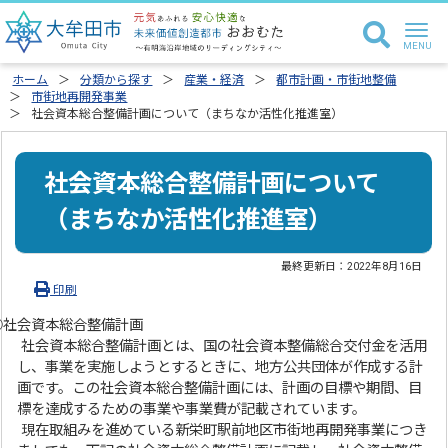
ホーム
分類から探す
産業・経済
都市計画・市街地整備
市街地再開発事業
社会資本総合整備計画について（まちなか活性化推進室）
社会資本総合整備計画について
（まちなか活性化推進室）
最終更新日：
2022年8月16日
印刷
◎社会資本総合整備計画
社会資本総合整備計画とは、国の社会資本整備総合交付金を活用
し、事業を実施しようとするときに、地方公共団体が作成する計
画です。この社会資本総合整備計画には、計画の目標や期間、目
標を達成するための事業や事業費が記載されています。
現在取組みを進めている新栄町駅前地区市街地再開発事業につき