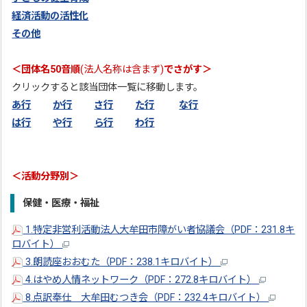
経済活動の活性化
その他
＜団体名50音順
(
法人名称は含まず)
でさがす＞
クリックすると該当団体一覧に移動します。
あ行
か行
さ行
た行
な行
は行
や行
ら行
わ行
＜活動分野別＞
保健・医療・福祉
1.特定非営利活動法人大牟田市障がい者協議会（PDF：231.8キ
ロバイト）
3.朗読座おおむた（PDF：238.1キロバイト）
4.はやめ人情ネットワーク（PDF：272.8キロバイト）
8.点訳奉仕 大牟田むつき会（PDF：232.4キロバイト）