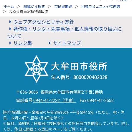
ホーム
組織から探す
市民協働部
地域コミュニティ推進課
えるる市民活動登録団体
ウェブアクセシビリティ方針
著作権・リンク・免責事項・個人情報の取り扱いに
ついて
リンク集
サイトマップ
〒836-8666 福岡県大牟田市有明町2丁目3番地
電話番号:
0944-41-2222（代表）
Fax:0944-41-2552
[開庁時間]月曜～金曜日の午前8時30分～午後5時15分（ただし、祝・休
日、12月29日～翌年1月3日を除く）
※毎月、原則第２日曜日に市民課などの休日窓口を開設しています。詳し
くは、
休日に開設する窓口
のページをご覧ください。