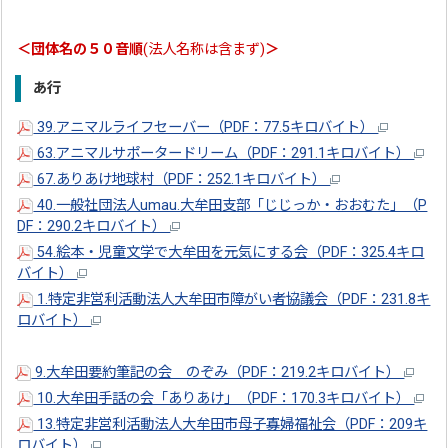
＜団体名の５０音順
(
法人名称は含まず)
＞
あ行
39.アニマルライフセーバー（PDF：77.5キロバイト）
63.アニマルサポータードリーム（PDF：291.1キロバイト）
67.ありあけ地球村（PDF：252.1キロバイト）
40.一般社団法人umau.大牟田支部「じじっか・おおむた」（P
DF：290.2キロバイト）
54.絵本・児童文学で大牟田を元気にする会（PDF：325.4キロ
バイト）
1.特定非営利活動法人大牟田市障がい者協議会（PDF：231.8キ
ロバイト）
9.大牟田要約筆記の会 のぞみ（PDF：219.2キロバイト）
10.大牟田手話の会「ありあけ」（PDF：170.3キロバイト）
13.特定非営利活動法人大牟田市母子寡婦福祉会（PDF：209キ
ロバイト）