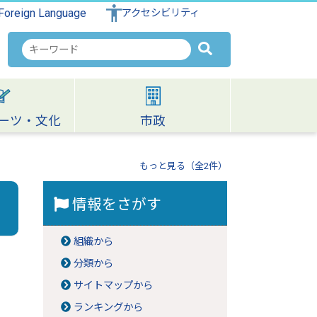
Foreign Language
アクセシビリティ
検
索
キ
ー
ワ
ーツ・文化
市政
ー
ド
もっと見る（全2件）
情報をさがす
組織から
分類から
サイトマップから
ランキングから