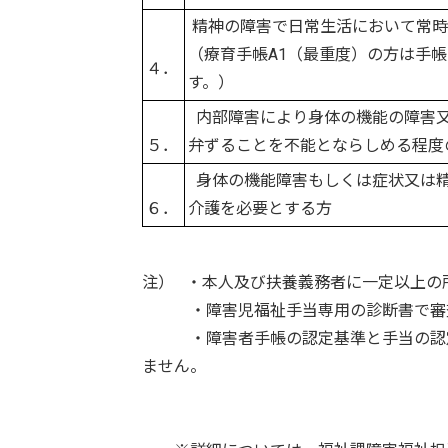
精神の障害で日常生活において常時
（療育手帳A1（最重度）の方は手
４．
す。）
内部障害により身体の機能の障害又
５．
弁ずることを不能とならしめる程度
身体の機能障害もしくは症状又は精
６．
介護を必要とする方
注） ・本人及び扶養義務者に一定以上の
・障害児福祉手当専用の診断書で審査
・障害者手帳の認定基準と手当の認定
ません。