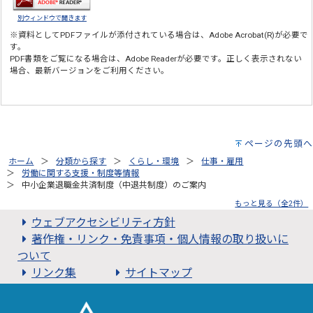
別ウィンドウで開きます
※資料としてPDFファイルが添付されている場合は、
Adobe Acrobat(R)
が必要で
す。
PDF書類をご覧になる場合は、
Adobe Reader
が必要です。正しく表示されない
場合、最新バージョンをご利用ください。
ページの先頭へ
ホーム
分類から探す
くらし・環境
仕事・雇用
労働に関する支援・制度等情報
中小企業退職金共済制度（中退共制度）のご案内
もっと見る（全2件）
ウェブアクセシビリティ方針
著作権・リンク・免責事項・個人情報の取り扱いに
ついて
リンク集
サイトマップ