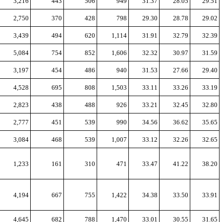
3,216
443
506
949
31.37
28.05
29.51
2,750
370
428
798
29.30
28.78
29.02
3,439
494
620
1,114
31.91
32.79
32.39
5,084
754
852
1,606
32.32
30.97
31.59
3,197
454
486
940
31.53
27.66
29.40
4,528
695
808
1,503
33.11
33.26
33.19
2,823
438
488
926
33.21
32.45
32.80
2,777
451
539
990
34.56
36.62
35.65
3,084
468
539
1,007
33.12
32.26
32.65
1,233
161
310
471
33.47
41.22
38.20
4,194
667
755
1,422
34.38
33.50
33.91
4,645
682
788
1,470
33.01
30.55
31.65