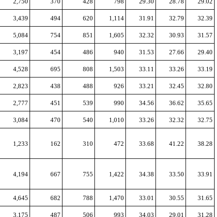
2,750
370
428
798
29.30
28.78
29.02
3,439
494
620
1,114
31.91
32.79
32.39
5,084
754
851
1,605
32.32
30.93
31.57
3,197
454
486
940
31.53
27.66
29.40
4,528
695
808
1,503
33.11
33.26
33.19
2,823
438
488
926
33.21
32.45
32.80
2,777
451
539
990
34.56
36.62
35.65
3,084
470
540
1,010
33.26
32.32
32.75
1,233
162
310
472
33.68
41.22
38.28
4,194
667
755
1,422
34.38
33.50
33.91
4,645
682
788
1,470
33.01
30.55
31.65
3,175
487
506
993
34.03
29.01
31.28