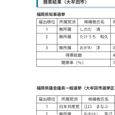
開票結果（大牟田市）
福岡県知事選挙
届出順位
所属党派
候補者氏名
1
無所属
しのだ 清
2
無所属
たけうち 和久
3
無所属
おがわ 洋
3
得票総数
4
開票率（％）
1
福岡県議会議員一般選挙（大牟田市選挙区
届出順位
所属党派
候補者氏名
1
日本共産党
江口 まなぶ
2
無所属
おおはし 克己