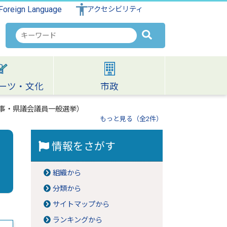
Foreign Language
アクセシビリティ
検
索
キ
ー
ワ
ーツ・文化
市政
ー
ド
知事・県議会議員一般選挙）
もっと見る（全2件）
情報をさがす
組織から
分類から
サイトマップから
ランキングから