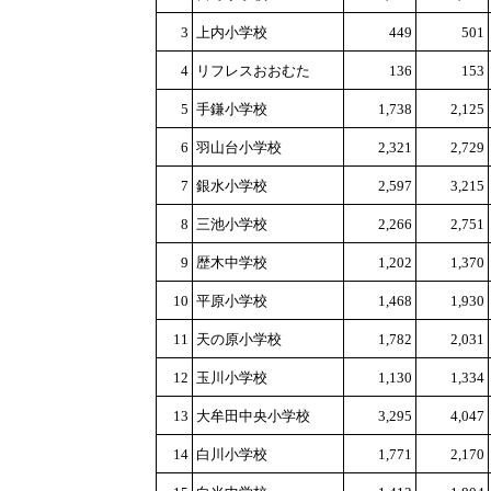
3
上内小学校
449
501
4
リフレスおおむた
136
153
5
手鎌小学校
1,738
2,125
6
羽山台小学校
2,321
2,729
7
銀水小学校
2,597
3,215
8
三池小学校
2,266
2,751
9
歴木中学校
1,202
1,370
10
平原小学校
1,468
1,930
11
天の原小学校
1,782
2,031
12
玉川小学校
1,130
1,334
13
大牟田中央小学校
3,295
4,047
14
白川小学校
1,771
2,170