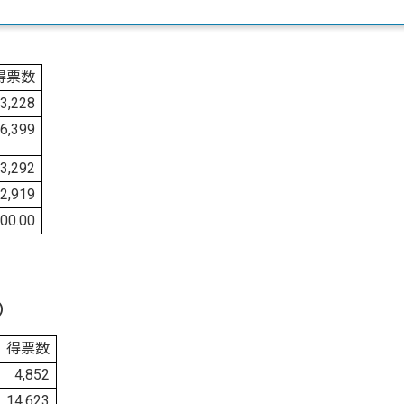
得票数
3,228
6,399
3,292
2,919
00.00
）
得票数
4,852
14,623