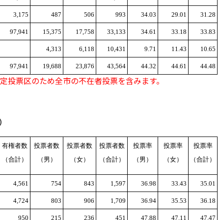
3,175
487
506
993
34.03
29.01
31.28
97,941
15,375
17,758
33,133
34.61
33.18
33.83
4,313
6,118
10,431
9.71
11.43
10.65
97,941
19,688
23,876
43,564
44.32
44.61
44.48
指定投票区のため全市の不在者投票を含みます。
）
有権者数
投票者数
投票者数
投票者数
投票率
投票率
投票率
（合計）
（男）
（女）
（合計）
（男）
（女）
（合計）
4,561
754
843
1,597
36.98
33.43
35.01
4,724
803
906
1,709
36.94
35.53
36.18
950
215
236
451
47.88
47.11
47.47