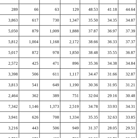
289
66
63
129
48.53
41.18
44.64
3,863
617
730
1,347
35.50
34.35
34.87
5,050
879
1,009
1,888
37.87
36.97
37.39
5,812
1,004
1,168
2,172
38.66
36.33
37.37
5,017
872
978
1,850
38.48
35.55
36.87
2,572
425
471
896
35.36
34.38
34.84
3,398
506
611
1,117
34.47
31.66
32.87
3,813
541
649
1,190
30.36
31.95
31.21
2,464
362
389
751
32.04
29.16
30.48
7,342
1,146
1,373
2,519
34.78
33.93
34.31
3,941
626
708
1,334
35.35
32.63
33.85
3,216
443
506
949
31.37
28.05
29.51