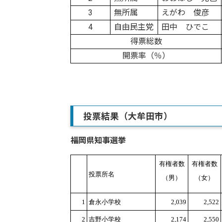
3
無所属
えがわ 俊彦
4
自由民主党
田中 ひでこ
得票総数
開票率（％）
投票結果（大牟田市）
福岡県知事選挙
有権者数
有権者数
投票所名
（男）
（女）
1
倉永小学校
2,039
2,522
2
吉野小学校
2,174
2,550