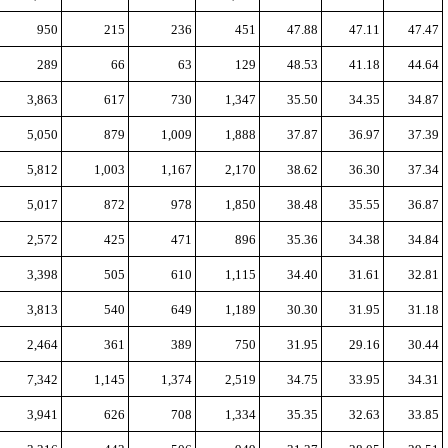
950
215
236
451
47.88
47.11
47.47
289
66
63
129
48.53
41.18
44.64
3,863
617
730
1,347
35.50
34.35
34.87
5,050
879
1,009
1,888
37.87
36.97
37.39
5,812
1,003
1,167
2,170
38.62
36.30
37.34
5,017
872
978
1,850
38.48
35.55
36.87
2,572
425
471
896
35.36
34.38
34.84
3,398
505
610
1,115
34.40
31.61
32.81
3,813
540
649
1,189
30.30
31.95
31.18
2,464
361
389
750
31.95
29.16
30.44
7,342
1,145
1,374
2,519
34.75
33.95
34.31
3,941
626
708
1,334
35.35
32.63
33.85