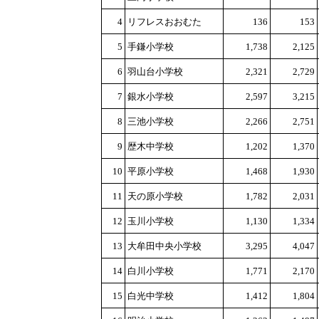
4
リフレスおおむた
136
153
5
手鎌小学校
1,738
2,125
6
羽山台小学校
2,321
2,729
7
銀水小学校
2,597
3,215
8
三池小学校
2,266
2,751
9
歴木中学校
1,202
1,370
10
平原小学校
1,468
1,930
11
天の原小学校
1,782
2,031
12
玉川小学校
1,130
1,334
13
大牟田中央小学校
3,295
4,047
14
白川小学校
1,771
2,170
15
白光中学校
1,412
1,804