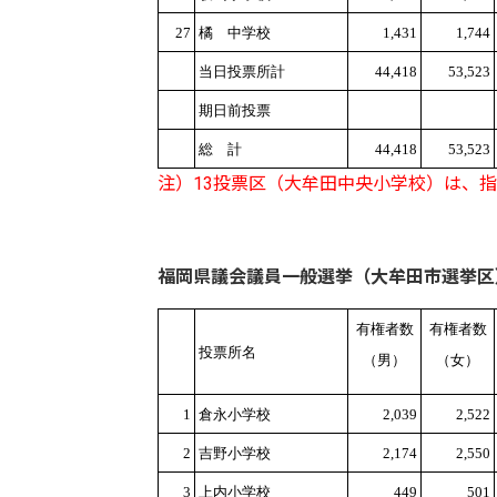
27
橘 中学校
1,431
1,744
当日投票所計
44,418
53,523
期日前投票
総 計
44,418
53,523
注）13投票区（大牟田中央小学校）は、
福岡県議会議員一般選挙（大牟田市選挙区
有権者数
有権者数
投票所名
（男）
（女）
1
倉永小学校
2,039
2,522
2
吉野小学校
2,174
2,550
3
上内小学校
449
501