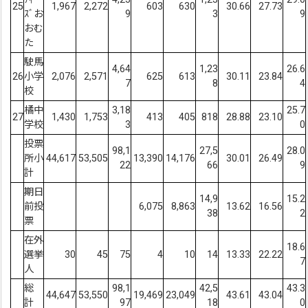
25
1,967
2,272
603
630
30.66
27.73
ｽﾞお
9
3
9
おむ
た
駛馬
4,64
1,23
26.6
26
小学
2,076
2,571
625
613
30.11
23.84
7
8
4
校
橘中
3,18
25.7
27
1,430
1,753
413
405
818
28.88
23.10
学校
3
0
投票
98,1
27,5
28.0
所小
44,617
53,505
13,390
14,176
30.01
26.49
22
66
9
計
期日
14,9
15.2
前投
6,075
8,863
13.62
16.56
38
2
票
在外
18.6
選挙
30
45
75
4
10
14
13.33
22.22
7
人
総
98,1
42,5
43.3
44,647
53,550
19,469
23,049
43.61
43.04
計
97
18
0