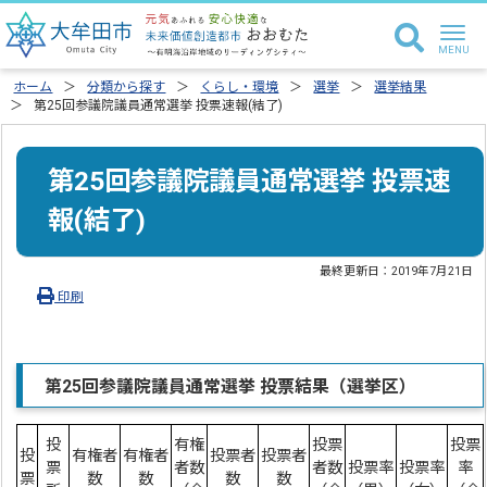
ホーム
分類から探す
くらし・環境
選挙
選挙結果
第25回参議院議員通常選挙 投票速報(結了)
第25回参議院議員通常選挙 投票速
報(結了)
最終更新日：
2019年7月21日
印刷
第25回参議院議員通常選挙 投票結果（選挙区）
投
有権
投票
投票
投
有権者
有権者
投票者
投票者
票
者数
者数
投票率
投票率
率
票
数
数
数
数