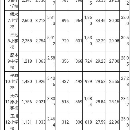
6
台小
2,347
2,730
787
798
33.53
29.23
7
5
2
学校
銀水
5,81
1,86
32.0
7
小学
2,600
3,213
896
964
34.46
30.00
3
0
0
校
三池
5,01
1,53
30.5
8
小学
2,258
2,754
729
801
32.29
29.08
2
0
3
校
歴木
2,58
28.0
9
中学
1,218
1,363
356
368
724
29.23
27.00
1
5
校
平原
3,40
27.2
10
小学
1,480
1,926
437
492
929
29.53
25.55
6
8
校
天の
3,80
1,08
28.4
11
原小
1,786
2,021
515
569
28.84
28.15
7
4
7
学校
玉川
2,46
25.0
12
小学
1,131
1,333
312
306
618
27.59
22.96
4
8
校