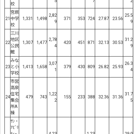
5
7
2
校
宮原
2,82
25.5
21
中学
1,331
1,498
371
353
724
27.87
23.56
9
9
校
三川
地区
2,78
31.2
22
1,307
1,477
420
451
871
32.13
30.53
公民
4
9
館
みな
3,07
26.3
23
と小
1,413
1,658
379
430
809
26.82
25.93
1
4
学校
市営
高泉
住宅
1,22
31.7
24
479
743
155
233
388
32.36
31.36
集会
2
5
所A
棟
ｻﾝ・
ｱﾋﾞﾘ
ﾃｨｰ
4,23
1,23
29.0