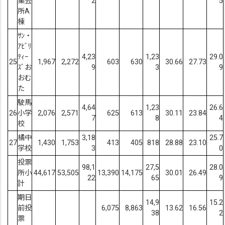
集会
2
5
所A
棟
ｻﾝ・
ｱﾋﾞﾘ
ﾃｨｰ
4,23
1,23
29.0
25
1,967
2,272
603
630
30.66
27.73
ｽﾞお
9
3
9
おむ
た
駛馬
4,64
1,23
26.6
26
小学
2,076
2,571
625
613
30.11
23.84
7
8
4
校
橘中
3,18
25.7
27
1,430
1,753
413
405
818
28.88
23.10
学校
3
0
投票
98,1
27,5
28.0
所小
44,617
53,505
13,390
14,175
30.01
26.49
22
65
9
計
期日
14,9
15.2
前投
6,075
8,863
13.62
16.56
38
2
票