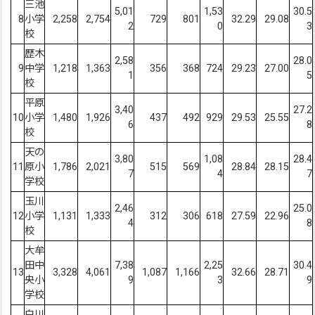
三池
5,01
1,53
30.5
8
小学
2,258
2,754
729
801
32.29
29.08
2
0
3
校
歴木
2,58
28.0
9
中学
1,218
1,363
356
368
724
29.23
27.00
1
5
校
平原
3,40
27.2
10
小学
1,480
1,926
437
492
929
29.53
25.55
6
8
校
天の
3,80
1,08
28.4
11
原小
1,786
2,021
515
569
28.84
28.15
7
4
7
学校
玉川
2,46
25.0
12
小学
1,131
1,333
312
306
618
27.59
22.96
4
8
校
大牟
田中
7,38
2,25
30.4
13
3,328
4,061
1,087
1,166
32.66
28.71
央小
9
3
9
学校
白川