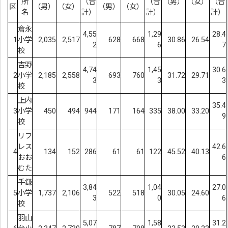
所
（合
（合
（男）
（女）
（合
区
（男）
（女）
（男）
（女）
名
計）
計）
計）
倉永
4,55
1,29
28.4
1
小学
2,035
2,517
628
668
30.86
26.54
2
6
7
校
吉野
4,74
1,45
30.6
2
小学
2,185
2,558
693
760
31.72
29.71
3
3
3
校
上内
35.4
3
小学
450
494
944
171
164
335
38.00
33.20
9
校
リフ
レス
42.6
4
134
152
286
61
61
122
45.52
40.13
おお
6
むた
手鎌
3,84
1,04
27.0
5
小学
1,737
2,106
522
518
30.05
24.60
3
0
6
校
羽山
5,07
1,58
31.2