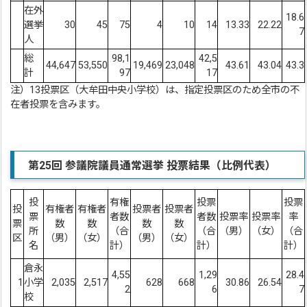
在外
18.6
選挙
30
45
75
4
10
14
13.33
22.22
7
人
総
98,1
42,5
44,647
53,550
19,469
23,048
43.61
43.04
43.3
計
97
17
注）13投票区（大牟田中央小学校）は、指定投票区のため全市の不
在者投票を含みます。
第25回
参議院議員通常選挙 投票結果（比例代表）
投
有権
投票
投票
投
有権者
有権者
投票者
投票者
票
者数
者数
投票率
投票率
率
票
数
数
数
数
所
（合
（合
（男）
（女）
（合
区
（男）
（女）
（男）
（女）
名
計）
計）
計）
倉永
4,55
1,29
28.4
1
小学
2,035
2,517
628
668
30.86
26.54
2
6
7
校