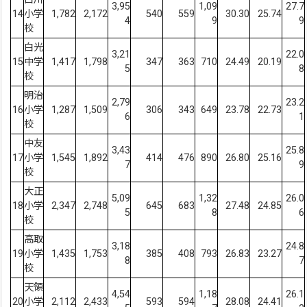
3,95
1,09
27.7
14
小学
1,782
2,172
540
559
30.30
25.74
4
9
9
校
白光
3,21
22.0
15
中学
1,417
1,798
347
363
710
24.49
20.19
5
8
校
明治
2,79
23.2
16
小学
1,287
1,509
306
343
649
23.78
22.73
6
1
校
中友
3,43
25.8
17
小学
1,545
1,892
414
476
890
26.80
25.16
7
9
校
大正
5,09
1,32
26.0
18
小学
2,347
2,748
645
683
27.48
24.85
5
8
6
校
高取
3,18
24.8
19
小学
1,435
1,753
385
408
793
26.83
23.27
8
7
校
天領
4,54
1,18
26.1
20
小学
2,112
2,433
593
594
28.08
24.41