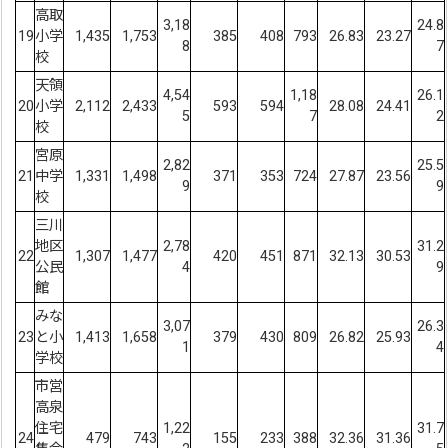
高取
3,18
24.8
19
小学
1,435
1,753
385
408
793
26.83
23.27
8
7
校
天領
4,54
1,18
26.1
20
小学
2,112
2,433
593
594
28.08
24.41
5
7
2
校
宮原
2,82
25.5
21
中学
1,331
1,498
371
353
724
27.87
23.56
9
9
校
三川
地区
2,78
31.2
22
1,307
1,477
420
451
871
32.13
30.53
公民
4
9
館
みな
3,07
26.3
23
と小
1,413
1,658
379
430
809
26.82
25.93
1
4
学校
市営
高泉
住宅
1,22
31.7
24
479
743
155
233
388
32.36
31.36