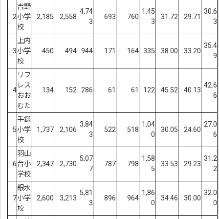
吉野
4,74
1,45
30.6
2
小学
2,185
2,558
693
760
31.72
29.71
3
3
3
校
上内
35.4
3
小学
450
494
944
171
164
335
38.00
33.20
9
校
リフ
レス
42.6
4
134
152
286
61
61
122
45.52
40.13
おお
6
むた
手鎌
3,84
1,04
27.0
5
小学
1,737
2,106
522
518
30.05
24.60
3
0
6
校
羽山
5,07
1,58
31.2
6
台小
2,347
2,730
787
798
33.53
29.23
7
5
2
学校
銀水
5,81
1,86
32.0
7
小学
2,600
3,213
896
964
34.46
30.00
3
0
0
校