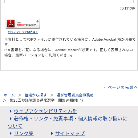
（ID:13138）
別ウィンドウで開きます
※資料としてPDFファイルが添付されている場合は、
Adobe Acrobat(R)
が必要で
す。
PDF書類をご覧になる場合は、
Adobe Reader
が必要です。正しく表示されない
場合、最新バージョンをご利用ください。
ページの先頭へ
ホーム
組織から探す
選挙管理委員会事務局
第25回参議院議員通常選挙 開票速報(結了)
ウェブアクセシビリティ方針
著作権・リンク・免責事項・個人情報の取り扱いに
ついて
リンク集
サイトマップ