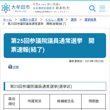
ホーム
分類から探す
くらし・環境
選挙
選挙結果
第25回参議院議員通常選挙 開票速報(結了)
第25回参議院議員通常選挙 開
票速報(結了)
最終更新日：
2019年7月22日
印刷
第25回参議院議員通常選挙(選挙区)
届出
所属党派
候補者氏名
得票数
順位