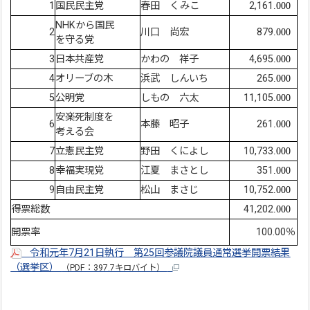
1
国民民主党
春田 くみこ
2,161
.000
NHKから国民
2
川口 尚宏
879
.000
を守る党
3
日本共産党
かわの 祥子
4,695
.000
4
オリーブの木
浜武 しんいち
265
.000
5
公明党
しもの 六太
11,105
.000
安楽死制度を
6
本藤 昭子
261
.000
考える会
7
立憲民主党
野田 くによし
10,733
.000
8
幸福実現党
江夏 まさとし
351
.000
9
自由民主党
松山 まさじ
10,752
.000
得票総数
41,202
.000
開票率
100.00％
令和元年7月21日執行 第25回参議院議員通常選挙開票結果
（選挙区）
（PDF：397.7キロバイト）