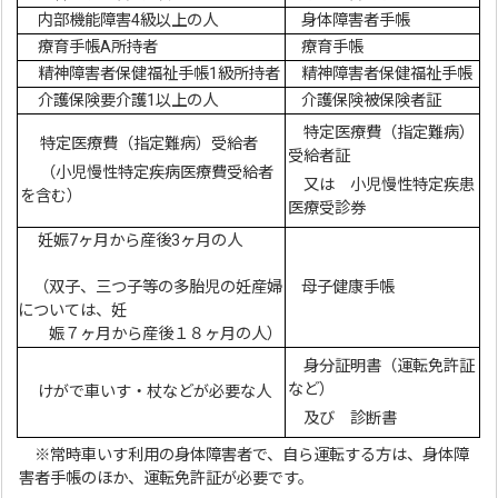
内部機能障害4級以上の人
身体障害者手帳
療育手帳A所持者
療育手帳
精神障害者保健福祉手帳1級所持者
精神障害者保健福祉手帳
介護保険要介護1以上の人
介護保険被保険者証
特定医療費（指定難病）
特定医療費（指定難病）受給者
受給者証
（小児慢性特定疾病医療費受給者
又は 小児慢性特定疾患
を含む）
医療受診券
妊娠7ヶ月から産後3ヶ月の人
（双子、三つ子等の多胎児の妊産婦
母子健康手帳
については、妊
娠７ヶ月から産後１８ヶ月の人）
身分証明書（運転免許証
など）
けがで車いす・杖などが必要な人
及び 診断書
※常時車いす利用の身体障害者で、自ら運転する方は、身体障
害者手帳のほか、運転免許証が必要です。