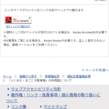
（ID:14061）
このマークがついているリンクは別ウインドウで開きます
別ウィンドウで開きます
※資料としてPDFファイルが添付されている場合は、
Adobe Acrobat(R)
が必要で
す。
PDF書類をご覧になる場合は、
Adobe Reader
が必要です。正しく表示されない
場合、最新バージョンをご利用ください。
ページの先頭へ
ホーム
組織から探す
保健福祉部
福祉支援室福祉課
「ふくおか・まごころ駐車場」の利用証について
ウェブアクセシビリティ方針
著作権・リンク・免責事項・個人情報の取り扱いに
ついて
リンク集
サイトマップ