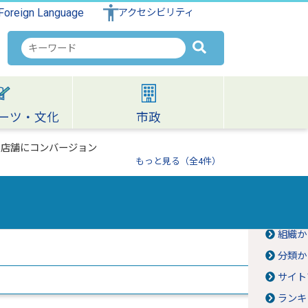
Foreign Language
アクセシビリティ
検
索
キ
ー
ワ
ーツ・文化
市政
ー
ド
を店舗にコンバージョン
もっと見る（全4件）
情報
組織か
分類か
サイト
ランキ