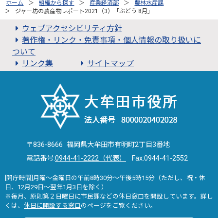
ホーム
組織から探す
産業経済部
農林水産課
ジャー坊の農産物レポート2021（3）「ぶどう 8月」
ウェブアクセシビリティ方針
著作権・リンク・免責事項・個人情報の取り扱いに
ついて
リンク集
サイトマップ
〒836-8666 福岡県大牟田市有明町2丁目3番地
電話番号:
0944-41-2222（代表）
Fax:0944-41-2552
[開庁時間]月曜～金曜日の午前8時30分～午後5時15分（ただし、祝・休
日、12月29日～翌年1月3日を除く）
※毎月、原則第２日曜日に市民課などの休日窓口を開設しています。詳し
くは、
休日に開設する窓口
のページをご覧ください。