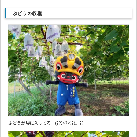
ぶどうの収穫
ぶどうが袋に入ってる (??＞?＜?)。??