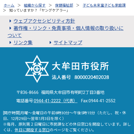
ホーム
組織から探す
保健福祉部
子ども未来室子ども家庭課
知っていますか？「ヤングケアラー」
ウェブアクセシビリティ方針
著作権・リンク・免責事項・個人情報の取り扱いに
ついて
リンク集
サイトマップ
〒836-8666 福岡県大牟田市有明町2丁目3番地
電話番号:
0944-41-2222（代表）
Fax:0944-41-2552
[開庁時間]月曜～金曜日の午前8時30分～午後5時15分（ただし、祝・休
日、12月29日～翌年1月3日を除く）
※毎月、原則第２日曜日に市民課などの休日窓口を開設しています。詳し
くは、
休日に開設する窓口
のページをご覧ください。