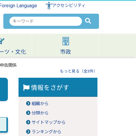
Foreign Language
アクセシビリティ
検
索
キ
ー
ワ
ーツ・文化
市政
ー
ド
申告関係
もっと見る（全3件）
情報をさがす
組織から
分類から
サイトマップから
ランキングから