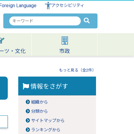
Foreign Language
アクセシビリティ
検
索
キ
ー
ワ
ーツ・文化
市政
ー
ド
もっと見る（全2件）
情報をさがす
組織から
分類から
サイトマップから
ランキングから