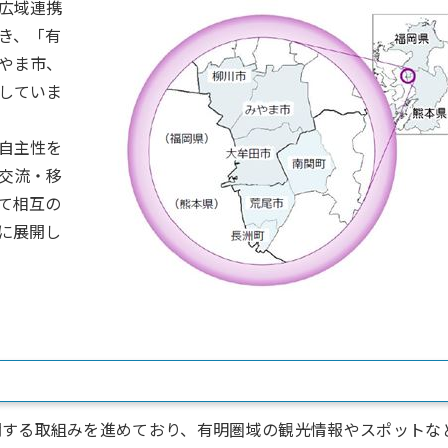
広域連携
き、「有
やま市、
していま
自主性を
交流・移
て相互の
に展開し
関する取組みを進めており、有明圏域の観光情報やスポットな