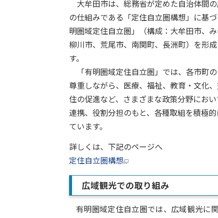
大牟田市は、総務省が定めた自治体間の
の仕組みである「定住自立圏構想」に基づ
明圏域定住自立圏」（構成：大牟田市、み
柳川市、荒尾市、南関町、長洲町）を形成
す。
「有明圏域定住自立圏」では、各市町の
尊重しながら、医療、福祉、教育・文化、
住の促進など、さまざまな政策分野におい
連携、役割分担のもと、各種取組を積極的
ています。
詳しくは、下記のページへ
定住自立圏構想
広域観光での取り組み
有明圏域定住自立圏では、広域観光に