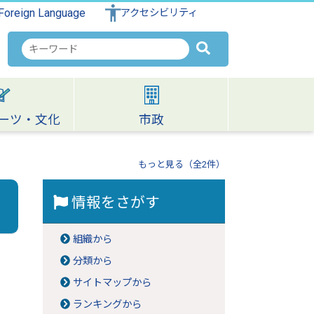
Foreign Language
アクセシビリティ
検
索
キ
ー
ワ
ーツ・文化
市政
ー
ド
もっと見る（全2件）
情報をさがす
組織から
分類から
サイトマップから
ランキングから