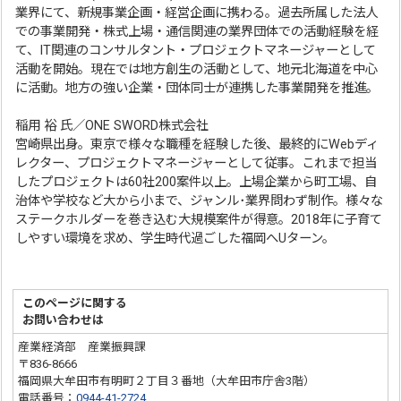
業界にて、新規事業企画・経営企画に携わる。過去所属した法人
での事業開発・株式上場・通信関連の業界団体での活動経験を経
て、IT関連のコンサルタント・プロジェクトマネージャーとして
活動を開始。現在では地方創生の活動として、地元北海道を中心
に活動。地方の強い企業・団体同士が連携した事業開発を推進。
稲用 裕 氏／ONE SWORD株式会社
宮崎県出身。東京で様々な職種を経験した後、最終的にWebディ
レクター、プロジェクトマネージャーとして従事。これまで担当
したプロジェクトは60社200案件以上。上場企業から町工場、自
治体や学校など大から小まで、ジャンル･業界問わず制作。様々な
ステークホルダーを巻き込む大規模案件が得意。2018年に子育て
しやすい環境を求め、学生時代過ごした福岡へUターン。
このページに関する
お問い合わせは
産業経済部 産業振興課
〒836-8666
福岡県大牟田市有明町２丁目３番地（大牟田市庁舎3階）
電話番号：
0944-41-2724