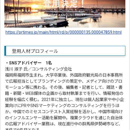
https://prtimes.jp/main/html/rd/p/000000135.000047859.html
登用人材プロフィール
・SNSアドバイザー 1名
浅川 淑子 氏／コンサルティング会社
福岡県福岡市生まれ。大学卒業後、外国政府観光局の日本事務所
で広報担当としてブランディングの策定や、メディア向けのプロ
モーション等に携わる。その後、編集者・記者として、雑誌・書
籍・新聞・WEB媒体の企画から取材執筆までを行い、情報発信の
経験を幅広く積む。2021年に独立し、現在は個人起業家や中小企
業向けにPRやSNSマーケティングのコンサルティングを行うほ
か、中国でのミセスコンテスト入賞経験を活かし、中国市場向け
のインフルエンサー活動を展開中。複業クラウドを通じた自治体
の広報アドバイザー業務は、現在進行中の群馬県伊勢崎市など、