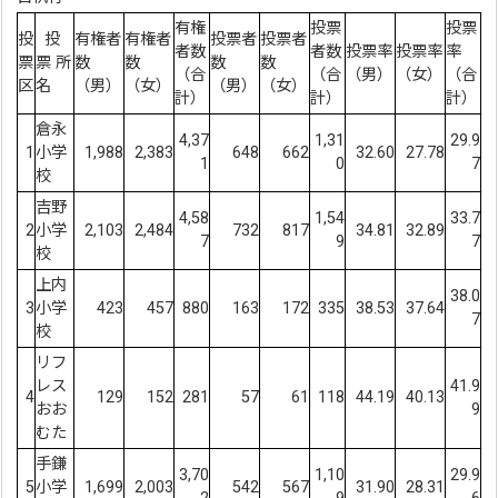
有権
投票
投票
投
投
有権者
有権者
投票者
投票者
者数
者数
投票率
投票率
率
票
票 所
数
数
数
数
（合
（合
（男）
（女）
（合
区
名
（男）
（女）
（男）
（女）
計）
計）
計）
倉永
4,37
1,31
29.9
1
小学
1,988
2,383
648
662
32.60
27.78
1
0
7
校
吉野
4,58
1,54
33.7
2
小学
2,103
2,484
732
817
34.81
32.89
7
9
7
校
上内
38.0
3
小学
423
457
880
163
172
335
38.53
37.64
7
校
リフ
レス
41.9
4
129
152
281
57
61
118
44.19
40.13
おお
9
むた
手鎌
3,70
1,10
29.9
5
小学
1,699
2,003
542
567
31.90
28.31