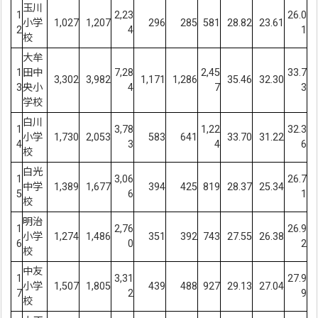
玉川
1
2,23
26.0
小学
1,027
1,207
296
285
581
28.82
23.61
2
4
1
校
大牟
1
田中
7,28
2,45
33.7
3,302
3,982
1,171
1,286
35.46
32.30
3
央小
4
7
3
学校
白川
1
3,78
1,22
32.3
小学
1,730
2,053
583
641
33.70
31.22
4
3
4
6
校
白光
1
3,06
26.7
中学
1,389
1,677
394
425
819
28.37
25.34
5
6
1
校
明治
1
2,76
26.9
小学
1,274
1,486
351
392
743
27.55
26.38
6
0
2
校
中友
1
3,31
27.9
小学
1,507
1,805
439
488
927
29.13
27.04
7
2
9
校