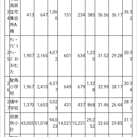
高泉
2
住宅
1,06
36.3
413
647
151
234
385
36.56
36.17
4
集会
0
2
所A
棟
ｻﾝ・
ｱﾋﾞﾘ
2
ﾃｨｰ
4,07
1,23
30.3
1,907
2,165
601
634
31.52
29.28
5
ｽﾞお
2
5
3
おむ
た
駛馬
2
4,37
1,32
30.3
小学
1,967
2,410
649
679
32.99
28.17
6
7
8
4
校
2
橘中
3,02
28.7
1,370
1,653
431
437
868
31.46
26.44
7
学校
3
1
投票
94,0
29,2
31.1
所小
43,005
51,018
14,021
15,231
32.60
29.85
23
52
1
計