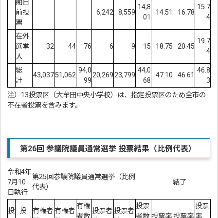
期日
14,8
15.7
前投
6,242
8,559
14.51
16.78
01
4
票
在外
19.7
選挙
32
44
76
6
9
15
18.75
20.45
4
人
総
94,0
44,0
46.8
43,037
51,062
20,269
23,799
47.10
46.61
計
99
68
3
注）13投票区（大牟田中央小学校）は、指定投票区のため全市の
不在者投票を含みます。
第26回
参議院議員通常選挙 投票結果（比例代表）
令和4年
第25回参議院議員通常選挙（比例
7月10
結了
代表）
日執行
有権
投票
投票
投
投
有権者
有権者
投票者
投票者
者数
者数
投票率
投票率
率