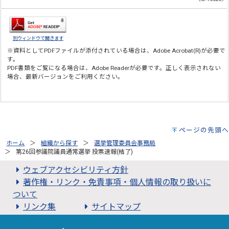
別ウィンドウで開きます
※資料としてPDFファイルが添付されている場合は、
Adobe Acrobat(R)
が必要で
す。
PDF書類をご覧になる場合は、
Adobe Reader
が必要です。正しく表示されない
場合、最新バージョンをご利用ください。
ページの先頭へ
ホーム
組織から探す
選挙管理委員会事務局
第26回参議院議員通常選挙 投票速報(結了)
ウェブアクセシビリティ方針
著作権・リンク・免責事項・個人情報の取り扱いに
ついて
リンク集
サイトマップ