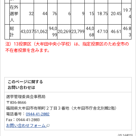
在外
19.7
選挙
32
44
76
6
9
15
18.75
20.45
4
人
総
94,0
44,0
46.8
43,037
51,062
20,269
23,799
47.10
46.61
計
99
68
3
注）13投票区（大牟田中央小学校）は、指定投票区のため全市の
不在者投票を含みます。
このページに関する
お問い合わせは
選挙管理委員会事務局
〒836-8666
福岡県大牟田市有明町２丁目３番地（大牟田市庁舎北別館2階）
電話番号：
0944-41-2882
Fax：0944-41-2883
お問い合わせフォーム
（ID:16823）