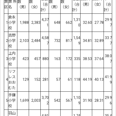
票
票 所
数
数
数
数
（合
（合
（男）
（女）
（合
区
名
（男）
（女）
（男）
（女）
計）
計）
計）
倉永
4,37
1,31
29.9
1
小学
1,988
2,383
648
662
32.60
27.78
1
0
7
校
吉野
4,58
1,54
33.7
2
小学
2,103
2,484
732
817
34.81
32.89
7
9
7
校
上内
38.0
3
小学
423
457
880
163
172
335
38.53
37.64
7
校
リフ
レス
41.9
4
129
152
281
57
61
118
44.19
40.13
おお
9
むた
手鎌
3,70
1,10
29.9
5
小学
1,699
2,003
542
567
31.90
28.31
2
9
6
校
羽山
4,91
1,74
35.4