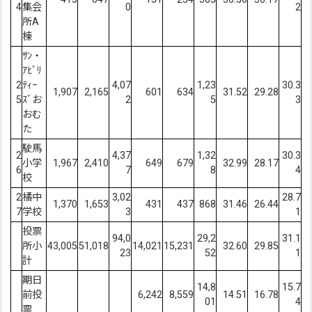
4
集会
0
2
所A
棟
ｻﾝ・
ｱﾋﾞﾘ
2
ﾃｨｰ
4,07
1,23
30.3
1,907
2,165
601
634
31.52
29.28
5
ｽﾞお
2
5
3
おむ
た
駛馬
2
4,37
1,32
30.3
小学
1,967
2,410
649
679
32.99
28.17
6
7
8
4
校
2
橘中
3,02
28.7
1,370
1,653
431
437
868
31.46
26.44
7
学校
3
1
投票
94,0
29,2
31.1
所小
43,005
51,018
14,021
15,231
32.60
29.85
23
52
1
計
期日
14,8
15.7
前投
6,242
8,559
14.51
16.78
01
4
票