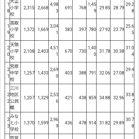
大正
1
4,98
1,45
29.2
小学
2,315
2,668
691
768
29.85
28.79
8
3
9
8
校
高取
1
3,04
25.6
小学
1,372
1,669
383
397
780
27.92
23.79
9
1
5
校
天領
2
4,51
1,40
31.0
小学
2,108
2,403
670
730
31.78
30.38
0
1
0
4
校
宮原
2
2,69
29.4
中学
1,257
1,433
403
388
791
32.06
27.08
1
0
1
校
三川
2
地区
2,53
33.8
1,207
1,329
421
438
859
34.88
32.96
2
公民
6
7
館
みな
2
2,96
30.7
と小
1,370
1,599
436
478
914
31.82
29.89
3
9
8
学校
市営