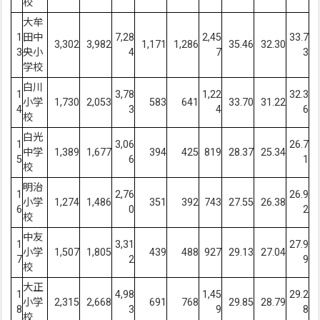
校
大牟
1
田中
7,28
2,45
33.7
3,302
3,982
1,171
1,286
35.46
32.30
3
央小
4
7
3
学校
白川
1
3,78
1,22
32.3
小学
1,730
2,053
583
641
33.70
31.22
4
3
4
6
校
白光
1
3,06
26.7
中学
1,389
1,677
394
425
819
28.37
25.34
5
6
1
校
明治
1
2,76
26.9
小学
1,274
1,486
351
392
743
27.55
26.38
6
0
2
校
中友
1
3,31
27.9
小学
1,507
1,805
439
488
927
29.13
27.04
7
2
9
校
大正
1
4,98
1,45
29.2
小学
2,315
2,668
691
768
29.85
28.79
8
3
9
8
校