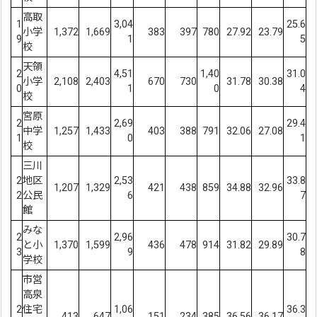
高取
1
3,04
25.6
小学
1,372
1,669
383
397
780
27.92
23.79
9
1
5
校
天領
2
4,51
1,40
31.0
小学
2,108
2,403
670
730
31.78
30.38
0
1
0
4
校
宮原
2
2,69
29.4
中学
1,257
1,433
403
388
791
32.06
27.08
1
0
1
校
三川
2
地区
2,53
33.8
1,207
1,329
421
438
859
34.88
32.96
2
公民
6
7
館
みな
2
2,96
30.7
と小
1,370
1,599
436
478
914
31.82
29.89
3
9
8
学校
市営
高泉
2
住宅
1,06
36.3
413
647
151
234
385
36.56
36.17