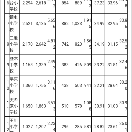
6
台小
2,294
2,618
854
889
37.23
33.96
2
3
8
学校
銀水
5,65
1,91
33.8
7
小学
2,521
3,135
882
1,033
34.99
32.95
6
5
6
校
三池
4,81
1,56
32.5
8
小学
2,170
2,642
742
823
34.19
31.15
2
5
2
校
歴木
2,49
32.4
9
中学
1,153
1,339
383
426
809
33.22
31.81
2
6
校
平原
1
3,11
30.2
小学
1,360
1,756
438
503
941
32.21
28.64
0
6
0
校
天の
1
3,51
1,08
30.9
原小
1,650
1,863
510
578
30.91
31.03
1
3
8
7
学校
玉川
1
2,23
26.0
小学
1,027
1,207
296
285
581
28.82
23.61
2
4
1