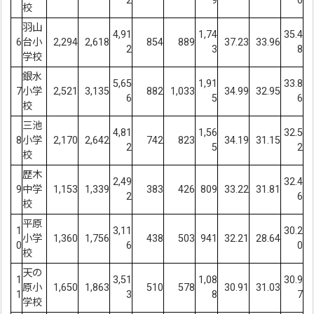
2
9
6
校
羽山
4,91
1,74
35.4
6
台小
2,294
2,618
854
889
37.23
33.96
2
3
8
学校
銀水
5,65
1,91
33.8
7
小学
2,521
3,135
882
1,033
34.99
32.95
6
5
6
校
三池
4,81
1,56
32.5
8
小学
2,170
2,642
742
823
34.19
31.15
2
5
2
校
歴木
2,49
32.4
9
中学
1,153
1,339
383
426
809
33.22
31.81
2
6
校
平原
1
3,11
30.2
小学
1,360
1,756
438
503
941
32.21
28.64
0
6
0
校
天の
1
3,51
1,08
30.9
原小
1,650
1,863
510
578
30.91
31.03
1
3
8
7
学校