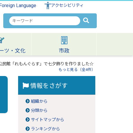
Foreign Language
アクセシビリティ
検
索
キ
ー
ワ
ーツ・文化
市政
ー
ド
公民館「れもんぐらす」で七夕飾りを作りました☆
もっと見る（全4件）
情報をさがす
組織から
分類から
サイトマップから
ランキングから