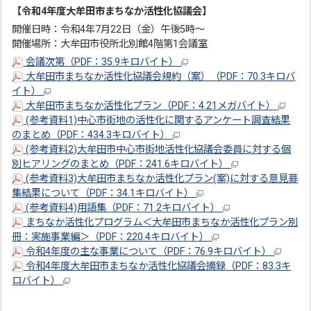
【令和4年度大牟田市まちなか活性化協議会】
開催日時：令和4年7月22日（金）午後5時～
開催場所：大牟田市役所北別館4階第1会議室
会議次第（PDF：35.9キロバイト）
大牟田市まちなか活性化協議会規約（案）（PDF：70.3キロバ
イト）
大牟田市まちなか活性化プラン（PDF：4.21メガバイト）
(参考資料1)中心市街地の活性化に関するアンケート調査結果
のまとめ（PDF：434.3キロバイト）
(参考資料2)大牟田市中心市街地活性化協議会委員に対する個
別ヒアリングのまとめ（PDF：241.6キロバイト）
(参考資料3)大牟田市まちなか活性化プラン(案)に対する意見募
集結果について（PDF：34.1キロバイト）
(参考資料4)用語集（PDF：71.2キロバイト）
まちなか活性化プログラム＜大牟田市まちなか活性化プラン別
冊：実施事業編＞（PDF：220.4キロバイト）
令和4年度の主な事業について（PDF：76.9キロバイト）
令和4年度大牟田市まちなか活性化協議会摘録（PDF：83.3キ
ロバイト）