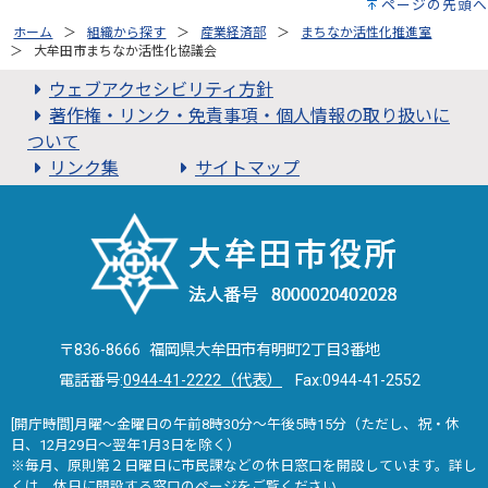
ページの先頭へ
ホーム
組織から探す
産業経済部
まちなか活性化推進室
大牟田市まちなか活性化協議会
ウェブアクセシビリティ方針
著作権・リンク・免責事項・個人情報の取り扱いに
ついて
リンク集
サイトマップ
〒836-8666 福岡県大牟田市有明町2丁目3番地
電話番号:
0944-41-2222（代表）
Fax:0944-41-2552
[開庁時間]月曜～金曜日の午前8時30分～午後5時15分（ただし、祝・休
日、12月29日～翌年1月3日を除く）
※毎月、原則第２日曜日に市民課などの休日窓口を開設しています。詳し
くは、
休日に開設する窓口
のページをご覧ください。