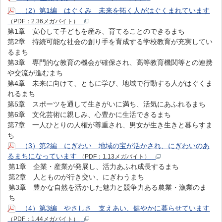
（2）第1編 はぐくみ 未来を拓く人がはぐくまれています
（PDF：2.36メガバイト）
第1章 安心して子どもを産み、育てることのできるまち
第2章 持続可能な社会の創り手を育成する学校教育が充実してい
るまち
第3章 専門的な教育の機会が確保され、高等教育機関等との連携
や交流が進むまち
第4章 未来に向けて、ともに学び、地域で行動する人がはぐくま
れるまち
第5章 スポーツを通して生きがいに満ち、活気にあふれるまち
第6章 文化芸術に親しみ、心豊かに生活できるまち
第7章 一人ひとりの人権が尊重され、男女が生き生きと暮らすま
ち
（3）第2編 にぎわい 地域の宝が活かされ、にぎわいのあ
るまちになっています
（PDF：1.13メガバイト）
第1章 企業・産業が発展し、活力あふれ成長するまち
第2章 人とものが行き交い、にぎわうまち
第3章 豊かな自然を活かした魅力と競争力ある農業・漁業のま
ち
（4）第3編 やさしさ 支えあい、健やかに暮らせています
（PDF：1.44メガバイト）