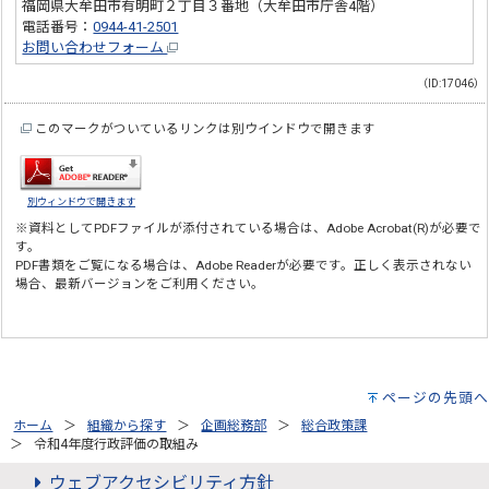
福岡県大牟田市有明町２丁目３番地（大牟田市庁舎4階）
電話番号：
0944-41-2501
お問い合わせフォーム
（ID:17046）
このマークがついているリンクは別ウインドウで開きます
別ウィンドウで開きます
※資料としてPDFファイルが添付されている場合は、
Adobe Acrobat(R)
が必要で
す。
PDF書類をご覧になる場合は、
Adobe Reader
が必要です。正しく表示されない
場合、最新バージョンをご利用ください。
ページの先頭へ
ホーム
組織から探す
企画総務部
総合政策課
令和4年度行政評価の取組み
ウェブアクセシビリティ方針