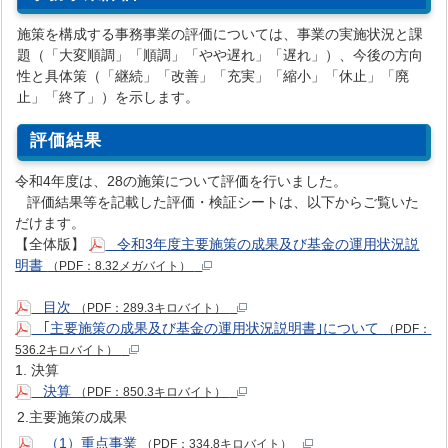
施策を構成する事務事業の評価については、事業の実施状況と課
題（「大変順調」「順調」「やや遅れ」「遅れ」）、今後の方向
性と具体策（「継続」「改善」「充実」「縮小」「休止」「廃
止」「終了」）を示します。
評価結果
令和4年度は、28の施策について評価を行いました。
評価結果等を記載した評価・検証シートは、以下からご覧いた
だけます。
【全体版】
令和3年度主要施策の成果及び基金の運用状況説
明書
（PDF：8.32メガバイト）
目次
（PDF：289.3キロバイト）
｢主要施策の成果及び基金の運用状況説明書｣について
（PDF：
536.2キロバイト）
1.
決算
決算
（PDF：850.3キロバイト）
2.主要施策の成果
（1）重点事業
（PDF：334.8キロバイト）