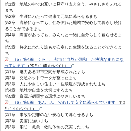
第1章 地域の中でお互いに見守り支え合う、やさしさあふれる
まち
第2章 生涯にわたって健康で元気に暮らせるまち
第3章 高齢になっても、住み慣れた地域で安心して暮らし続け
ることができるまち
第4章 障害があっても、みんなと一緒に自分らしく暮らせるま
ち
第5章 将来にわたり誰もが安定した生活を送ることができるま
ち
（5）第4編 くらし 都市と自然が調和した快適なまちにな
っています
（PDF：1.65メガバイト）
第1章 魅力ある都市空間が形成されたまち
第2章 交通ネットワークが整ったまち
第3章 人にやさしい住まい・住環境が形成されたまち
第4章 地球や自然を大切にするまち
第5章 資源が循環する環境にやさしいまち
（6）第5編 あんしん 安心して安全に暮らせています
（PD
F：1.4メガバイト）
第1章 事故や犯罪のない安心して暮らせるまち
第2章 災害に強いまち
第3章 消防・救急・救助体制の充実したまち