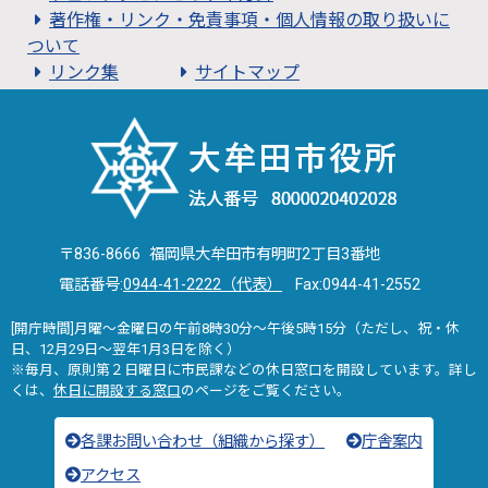
著作権・リンク・免責事項・個人情報の取り扱いに
ついて
リンク集
サイトマップ
〒836-8666 福岡県大牟田市有明町2丁目3番地
電話番号:
0944-41-2222（代表）
Fax:0944-41-2552
[開庁時間]月曜～金曜日の午前8時30分～午後5時15分（ただし、祝・休
日、12月29日～翌年1月3日を除く）
※毎月、原則第２日曜日に市民課などの休日窓口を開設しています。詳し
くは、
休日に開設する窓口
のページをご覧ください。
各課お問い合わせ（組織から探す）
庁舎案内
アクセス