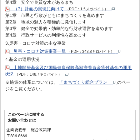
第4章 安全で良質な水があるまち
（7）計画の実現に向けて
（PDF：1.5メガバイト）
第1章 市民と行政がともにまちづくりを進めます
第2章 地域の魅力を積極的に発信します
第3章 健全で効果的・効率的な行財政運営を進めます
第4章 行政サービスの利便性を高めます
3.災害・コロナ対策の主な事業
災害・コロナ対策事業一覧
（PDF：343.8キロバイト）
4.基金の運用状況
土地開発基金及び国民健康保険高額療養資金貸付基金の運用
状況
（PDF：148.7キロバイト）
※施策の体系については、
「まちづくり総合プラン」
のペー
ジをご覧ください。
このページに関する
お問い合わせは
企画総務部 総合政策課
〒836-8666