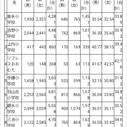
名
（合
（合
（男）
（女）
（合
（男）
（女）
（男）
（女）
計）
計）
計）
倉永小
4,28
1,45
33.8
1
1,930
2,351
686
765
35.54
32.54
学校
1
1
9
吉野小
4,48
1,61
35.9
2
2,044
2,441
742
869
36.30
35.60
学校
5
1
2
上内小
39.4
3
417
443
860
170
169
339
40.77
38.15
学校
2
リフレ
42.1
4
スおお
120
148
268
50
63
113
41.67
42.57
6
むた
手鎌小
3,60
1,13
31.4
5
1,658
1,945
533
599
32.15
30.80
学校
3
2
2
羽山台
4,81
1,67
34.8
6
2,253
2,560
812
866
36.04
33.83
小学校
3
8
6
銀水小
5,55
1,97
35.5
7
2,499
3,059
900
1,074
36.01
35.11
学校
8
4
2
三池小
4,70
1,62
34.6
8
2,122
2,585
765
864
36.05
33.42
学校
7
9
1