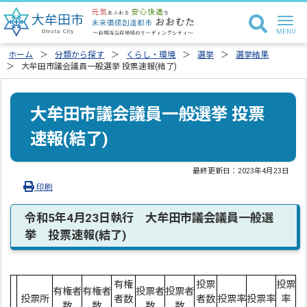
ホーム
分類から探す
くらし・環境
選挙
選挙結果
大牟田市議会議員一般選挙 投票速報(結了)
大牟田市議会議員一般選挙 投票
速報(結了)
最終更新日：
2023年4月23日
印刷
令和5年4月23日執行 大牟田市議会議員一般選
挙 投票速報(結了)
有権
投票
投票
有権者
有権者
投票者
投票者
投票所
者数
者数
投票率
投票率
率
数
数
数
数