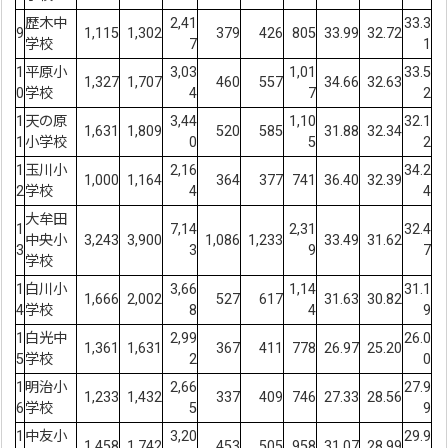
歴木中
2,41
33.3
9
1,115
1,302
379
426
805
33.99
32.72
学校
7
1
1
平原小
3,03
1,01
33.5
1,327
1,707
460
557
34.66
32.63
0
学校
4
7
2
1
天の原
3,44
1,10
32.1
1,631
1,809
520
585
31.88
32.34
1
小学校
0
5
2
1
玉川小
2,16
34.2
1,000
1,164
364
377
741
36.40
32.39
2
学校
4
4
大牟田
1
7,14
2,31
32.4
中央小
3,243
3,900
1,086
1,233
33.49
31.62
3
3
9
7
学校
1
白川小
3,66
1,14
31.1
1,666
2,002
527
617
31.63
30.82
4
学校
8
4
9
1
白光中
2,99
26.0
1,361
1,631
367
411
778
26.97
25.20
5
学校
2
0
1
明治小
2,66
27.9
1,233
1,432
337
409
746
27.33
28.56
6
学校
5
9
1
中友小
3,20
29.9
1,458
1,742
453
505
958
31.07
28.99