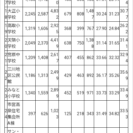
7
学校
0
4
1
大正小
4,83
1,48
30.7
2,245
2,587
679
808
30.24
31.23
8
学校
2
7
7
1
高取小
2,92
26.2
1,319
1,606
368
399
767
27.90
24.84
9
学校
5
2
2
天領小
4,41
1,38
31.4
2,049
2,370
638
750
31.14
31.65
0
学校
9
8
1
2
宮原中
2,61
32.9
1,209
1,408
407
455
862
33.66
32.32
1
学校
7
4
三川地
2
2,49
35.6
区公民
1,186
1,313
429
463
892
36.17
35.26
2
9
9
館
2
みなと
2,89
33.4
1,340
1,559
452
519
971
33.73
33.29
3
小学校
9
9
市営高
2
泉住宅
1,02
33.5
397
626
125
218
343
31.49
34.82
4
集会所
3
3
A棟
サン・