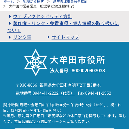
ホーム
組織から探す
選挙管理委員会事務局
大牟田市議会議員一般選挙 投票速報(結了)
ウェブアクセシビリティ方針
著作権・リンク・免責事項・個人情報の取り扱いに
ついて
リンク集
サイトマップ
〒836-8666 福岡県大牟田市有明町2丁目3番地
電話番号:
0944-41-2222（代表）
Fax:0944-41-2552
[開庁時間]月曜～金曜日の午前8時30分～午後5時15分（ただし、祝・休
日、12月29日～翌年1月3日を除く）
※毎月、原則第２日曜日に市民課などの休日窓口を開設しています。詳し
くは、
休日に開設する窓口
のページをご覧ください。