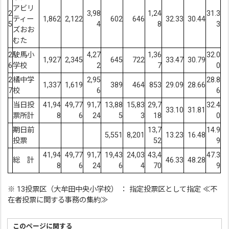
アビリ
2
3,98
1,24
31.3
ティー
1,862
2,122
602
646
32.33
30.44
5
4
8
3
ズおお
むた
2
駛馬小
4,27
1,36
32.0
1,927
2,345
645
722
33.47
30.79
6
学校
2
7
0
2
橘中学
2,95
28.8
1,337
1,619
389
464
853
29.09
28.66
7
校
6
6
当日投
41,94
49,77
91,7
13,88
15,83
29,7
32.4
33.10
31.81
票所計
8
6
24
5
3
18
0
期日前
13,7
14.9
5,551
8,201
13.23
16.48
投票
52
9
41,94
49,77
91,7
19,43
24,03
43,4
47.3
総 計
46.33
48.28
8
6
24
6
4
70
9
※ 13投票区（大牟田中央小学校） ： 指定投票区として指定 ≪不
在者投票に関する事務の集約≫
このページに関する