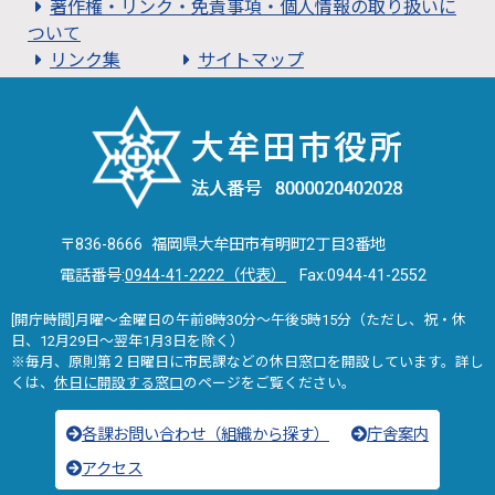
著作権・リンク・免責事項・個人情報の取り扱いに
ついて
リンク集
サイトマップ
〒836-8666 福岡県大牟田市有明町2丁目3番地
電話番号:
0944-41-2222（代表）
Fax:0944-41-2552
[開庁時間]月曜～金曜日の午前8時30分～午後5時15分（ただし、祝・休
日、12月29日～翌年1月3日を除く）
※毎月、原則第２日曜日に市民課などの休日窓口を開設しています。詳し
くは、
休日に開設する窓口
のページをご覧ください。
各課お問い合わせ（組織から探す）
庁舎案内
アクセス