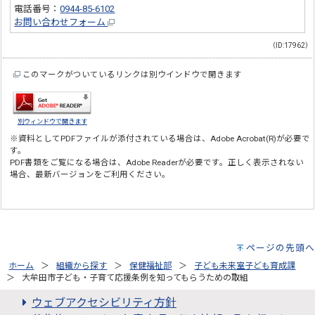
電話番号：
0944-85-6102
お問い合わせフォーム
（ID:17962）
このマークがついているリンクは別ウインドウで開きます
別ウィンドウで開きます
※資料としてPDFファイルが添付されている場合は、
Adobe Acrobat(R)
が必要で
す。
PDF書類をご覧になる場合は、
Adobe Reader
が必要です。正しく表示されない
場合、最新バージョンをご利用ください。
ページの先頭へ
ホーム
組織から探す
保健福祉部
子ども未来室子ども育成課
大牟田市子ども・子育て応援条例を知ってもらうための取組
ウェブアクセシビリティ方針