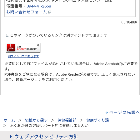
福岡県大牟田市不知火町1-5-1（大牟田市保健センター2階）
電話番号：
0944-41-2668
お問い合わせフォーム
（ID:18408）
このマークがついているリンクは別ウインドウで開きます
別ウィンドウで開きます
※資料としてPDFファイルが添付されている場合は、
Adobe Acrobat(R)
が必要で
す。
PDF書類をご覧になる場合は、
Adobe Reader
が必要です。正しく表示されない
場合、最新バージョンをご利用ください。
ページの先頭へ
ホーム
組織から探す
保健福祉部
健康づくり課
ふくおか食の健康サポート店に登録しませんか
ウェブアクセシビリティ方針