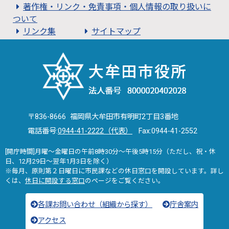
著作権・リンク・免責事項・個人情報の取り扱いに
ついて
リンク集
サイトマップ
〒836-8666 福岡県大牟田市有明町2丁目3番地
電話番号:
0944-41-2222（代表）
Fax:0944-41-2552
[開庁時間]月曜～金曜日の午前8時30分～午後5時15分（ただし、祝・休
日、12月29日～翌年1月3日を除く）
※毎月、原則第２日曜日に市民課などの休日窓口を開設しています。詳し
くは、
休日に開設する窓口
のページをご覧ください。
各課お問い合わせ（組織から探す）
庁舎案内
アクセス