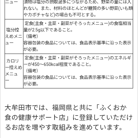
ニュー
漬物は塩分の摂取過多につながるため、野菜の量には入
れない。また、材料のほとんどが糖質の多い野菜(いも類
やカボチャなど)の場合も不可とする。
定食(主食・主菜・副菜がそろったメニュー)の食塩相当
塩分控
量が2.5g以下であること。
えめメニ
（備考）
ュー
容器包装の食品については、食品表示基準に沿った表示
が必要。
定食(主食・主菜・副菜がそろったメニュー)のエネルギ
カロリ
ーが450～650kcal程度であること。
ー控えめ
（備考）
メニュ
容器包装の食品については、食品表示基準に沿った表示
ー
が必要。
大牟田市では、福岡県と共に「ふくおか
食の健康サポート店」に登録していただけ
るお店を増やす取組みを進めています。