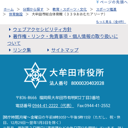
ページの先頭へ
ホーム
分類から探す
教育・スポーツ・文化
スポーツ推進
体育施設
大牟田市総合体育館（３３９おおむたアリーナ）
もっと見る（全4件）
ウェブアクセシビリティ方針
著作権・リンク・免責事項・個人情報の取り扱いに
ついて
リンク集
サイトマップ
〒836-8666 福岡県大牟田市有明町2丁目3番地
電話番号:
0944-41-2222（代表）
Fax:0944-41-2552
[開庁時間]月曜～金曜日の午前8時30分～午後5時15分（ただし、祝・休
日、12月29日～翌年1月3日を除く）