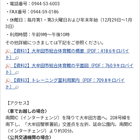
・電話番号：0944-53-6003
・FAX番号：0944-59-0186
・休館日：毎月第1・第3火曜日および年末年始（12月29日～1月
3日）
・利用時間：午前9時～午後10時
その他詳細につきましては下記をご参照ください。
【資料1】大牟田市総合体育館の概要（PDF：418.6キロバイ
ト）
【資料2】大牟田市総合体育館の平面図（PDF：760.9キロバイ
ト）
【資料3】トレーニング室利用案内（PDF：709.8キロバイ
ト）
【アクセス】
〈車でお越しの場合〉
南関IC（インターチェンジ）を降りて大牟田方面へ。208号線を
南下し、「大牟田警察署前」交差点を左折、延命公園内。南関IC
（インターチェンジ）より約30分。
〈公共交通機関の場合〉