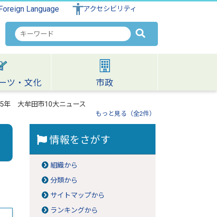
Foreign Language
アクセシビリティ
検
索
キ
ー
ワ
ーツ・文化
市政
ー
ド
5年 大牟田市10大ニュース
もっと見る（全2件）
情報をさがす
組織から
分類から
サイトマップから
ランキングから