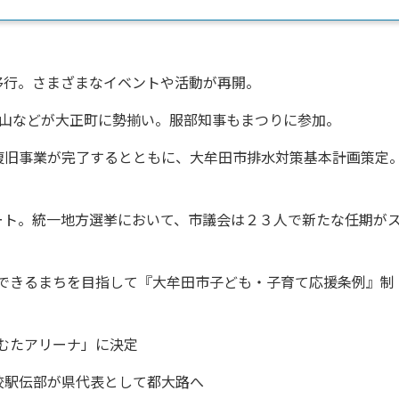
移行。さまざまなイベントや活動が再開。
などが大正町に勢揃い。服部知事もまつりに参加。
害復旧事業が完了するとともに、大牟田市排水対策基本計画策定
ート。統一地方選挙において、市議会は２３人で新たな任期が
できるまちを目指して『大牟田市子ども・子育て応援条例』制
むたアリーナ」に決定
校駅伝部が県代表として都大路へ