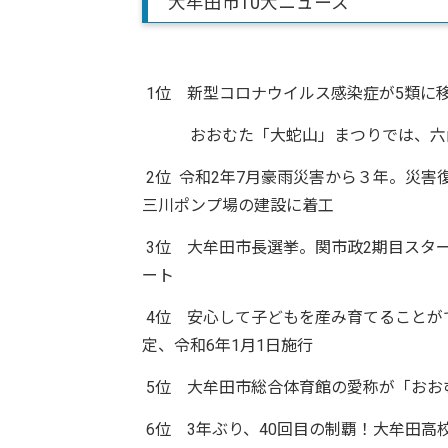
大牟田市10大ニュース
1位 新型コロナウイルス感染症が5類に
おおむた「大蛇山」まつりでは、六山
2位 令和2年7月豪雨災害から３年。災
三川ポンプ場の建設に着工
3位 大牟田市長選挙。関市政2期目スタ
ート
4位 安心して子どもを産み育てることが
定、令和6年1月1日施行
5位 大牟田市総合体育館の愛称が「おお
6位 3年ぶり、40回目の制覇！大牟田高