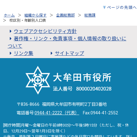
ページの先頭へ
ホーム
組織から探す
企画総務部
総務課
校区別・年齢別人口表
ウェブアクセシビリティ方針
著作権・リンク・免責事項・個人情報の取り扱いに
ついて
リンク集
サイトマップ
〒836-8666 福岡県大牟田市有明町2丁目3番地
電話番号:
0944-41-2222（代表）
Fax:0944-41-2552
[開庁時間]月曜～金曜日の午前8時30分～午後5時15分（ただし、祝・休
日、12月29日～翌年1月3日を除く）
※毎月、原則第２日曜日に市民課などの休日窓口を開設しています。詳し