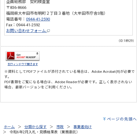
企画総務部 契約検査室
〒836-8666
福岡県大牟田市有明町２丁目３番地（大牟田市庁舎3階）
電話番号：
0944-41-2590
Fax：0944-41-2592
お問い合わせフォーム
（ID:18929）
別ウィンドウで開きます
※資料としてPDFファイルが添付されている場合は、
Adobe Acrobat(R)
が必要で
す。
PDF書類をご覧になる場合は、
Adobe Reader
が必要です。正しく表示されない
場合、最新バージョンをご利用ください。
ページの先頭へ
ホーム
分類から探す
市政
事業者向け
令和6年2月入札・見積結果表（業務委託）