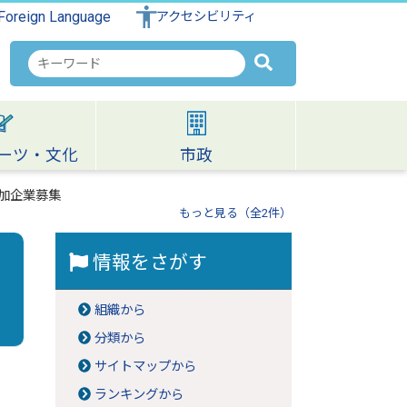
Foreign Language
アクセシビリティ
検
索
キ
ー
ワ
ーツ・文化
市政
ー
ド
加企業募集
もっと見る（全2件）
情報をさがす
組織から
分類から
サイトマップから
ランキングから