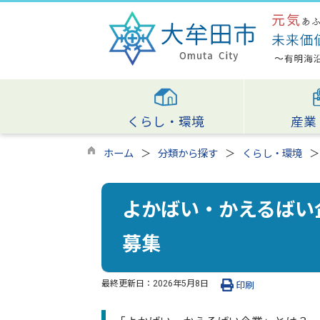
くらし・環境
産業
ホーム
分類から探す
くらし・環境
よかばい・かえるばい
募集
最終更新日：
2026年5月8日
印刷