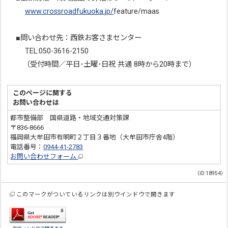
www.crossroadfukuoka.jp/
feature/maas
■問い合わせ先：西鉄お客さまセンター
TEL:050-3616-2150
（受付時間／平日･土曜･日祝 共通 8時から20時まで）
このページに関する
お問い合わせは
都市整備部 国県道路・地域交通対策課
〒836-8666
福岡県大牟田市有明町２丁目３番地（大牟田市庁舎4階）
電話番号：
0944-41-2783
お問い合わせフォーム
（ID:18954）
このマークがついているリンクは別ウインドウで開きます