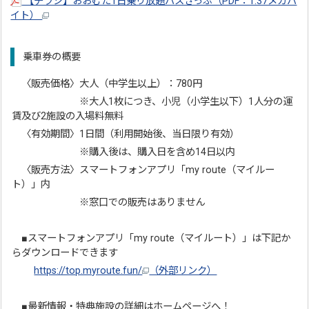
【チラシ】おおむた1日乗り放題バスきっぷ（PDF：1.37メガバ
イト）
乗車券の概要
〈販売価格〉大人（中学生以上）：780円
※大人1枚につき、小児（小学生以下）1人分の運
賃及び2施設の入場料無料
〈有効期間〉1日間（利用開始後、当日限り有効）
※購入後は、購入日を含め14日以内
〈販売方法〉スマートフォンアプリ「my route（マイルー
ト）」内
※窓口での販売はありません
■スマートフォンアプリ「my route（マイルート）」は下記か
らダウンロードできます
https://top.myroute.fun/
（外部リンク）
■最新情報・特典施設の詳細はホームページへ！