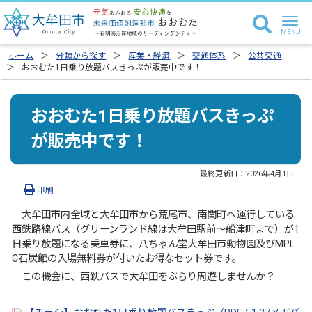
ホーム
分類から探す
産業・経済
交通体系
公共交通
おおむた1日乗り放題バスきっぷが販売中です！
おおむた1日乗り放題バスきっぷ
が販売中です！
最終更新日：
2026年4月1日
印刷
大牟田市内全域と大牟田市から荒尾市、南関町へ運行している
西鉄路線バス（グリーンランド線は大牟田駅前～船津町まで）が1
日乗り放題になる乗車券に、八ちゃん堂大牟田市動物園及びMPL
C石炭館の入場無料券が付いたお得なセット券です。
この機会に、西鉄バスで大牟田をぶらり周遊しませんか？