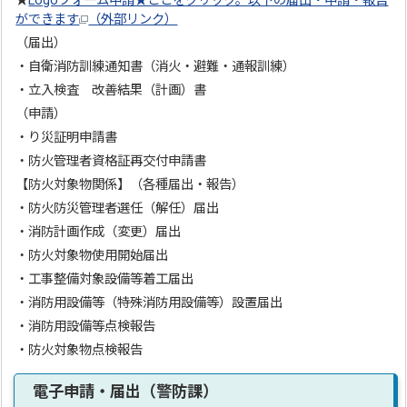
★
Logoフォーム申請★ここをクリック。以下の届出・申請・報告
ができます
（外部リンク）
（届出）
・自衛消防訓練通知書（消火・避難・通報訓練）
・立入検査 改善結果（計画）書
（申請）
・り災証明申請書
・防火管理者資格証再交付申請書
【防火対象物関係】（各種届出・報告）
・防火防災管理者選任（解任）届出
・消防計画作成（変更）届出
・防火対象物使用開始届出
・工事整備対象設備等着工届出
・消防用設備等（特殊消防用設備等）設置届出
・消防用設備等点検報告
・防火対象物点検報告
電子申請・届出（警防課）