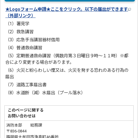
★Logoフォーム申請★ここをクリック。以下の届出ができます
（外部リンク）
（1）署見学
（2）救急講習
（3）応急手当講習器材借用
（4）普通救命講習
（5）定期普通救命講習（偶数月第３日曜日９時～１１時）※都
合により変更する場合があります。
（6）火災と紛らわしい煙又は、火災を発する恐れのある行為の
届出
（7）道路工事届出書
（8）水道断（減）水届出（プール落水）
このページに関する
お問い合わせは
消防本部 総務課
〒836-0844
福岡県大牟田市浄真町46番地