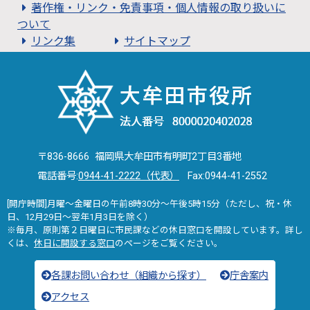
著作権・リンク・免責事項・個人情報の取り扱いに
ついて
リンク集
サイトマップ
〒836-8666 福岡県大牟田市有明町2丁目3番地
電話番号:
0944-41-2222（代表）
Fax:0944-41-2552
[開庁時間]月曜～金曜日の午前8時30分～午後5時15分（ただし、祝・休
日、12月29日～翌年1月3日を除く）
※毎月、原則第２日曜日に市民課などの休日窓口を開設しています。詳し
くは、
休日に開設する窓口
のページをご覧ください。
各課お問い合わせ（組織から探す）
庁舎案内
アクセス