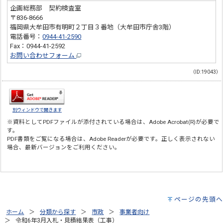
企画総務部 契約検査室
〒836-8666
福岡県大牟田市有明町２丁目３番地（大牟田市庁舎3階）
電話番号：
0944-41-2590
Fax：0944-41-2592
お問い合わせフォーム
（ID:19043）
別ウィンドウで開きます
※資料としてPDFファイルが添付されている場合は、
Adobe Acrobat(R)
が必要で
す。
PDF書類をご覧になる場合は、
Adobe Reader
が必要です。正しく表示されない
場合、最新バージョンをご利用ください。
ページの先頭へ
ホーム
分類から探す
市政
事業者向け
令和6年3月入札・見積結果表（工事）