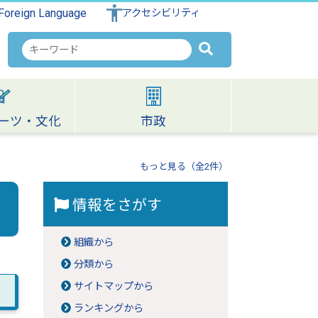
Foreign Language
アクセシビリティ
検
索
キ
ー
ワ
ーツ・文化
市政
ー
ド
もっと見る（全2件）
情報をさがす
組織から
分類から
サイトマップから
ランキングから