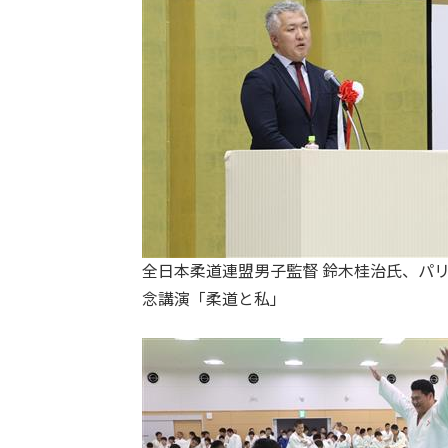
全日本柔道連盟男子監督 鈴木桂治氏、パリ
念講演「柔道と私」