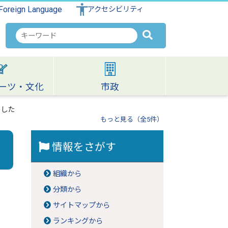
Foreign Language
アクセシビリティ
検
索
キ
ー
ワ
ーツ・文化
市政
ー
ド
ました
もっと見る（全5件）
情報をさがす
組織から
分類から
サイトマップから
ランキングから