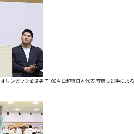
オリンピック柔道男子100キロ超級日本代表 斉藤立選手によ