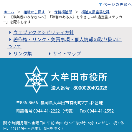
ページの先頭へ
ホーム
組織から探す
保健福祉部
福祉支援室福祉課
《事業者のみなさんへ》「障害のある人にもやさしいお店宣言ステッカ
ー」を配布します
ウェブアクセシビリティ方針
著作権・リンク・免責事項・個人情報の取り扱いに
ついて
リンク集
サイトマップ
〒836-8666 福岡県大牟田市有明町2丁目3番地
電話番号:
0944-41-2222（代表）
Fax:0944-41-2552
[開庁時間]月曜～金曜日の午前8時30分～午後5時15分（ただし、祝・休
日、12月29日～翌年1月3日を除く）