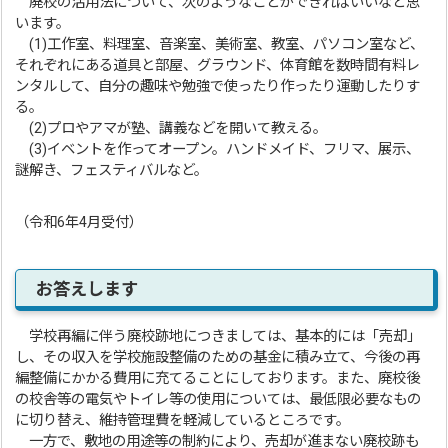
廃校の活用法について、次のようなことができればいいなと思
います。
(1)工作室、料理室、音楽室、美術室、教室、パソコン室など、
それぞれにある道具と部屋、グラウンド、体育館を数時間有料レ
ンタルして、自分の趣味や勉強で使ったり作ったり運動したりす
る。
(2)プロやアマが塾、講義などを開いて教える。
(3)イベントを作ってオープン。ハンドメイド、フリマ、展示、
謎解き、フェスティバルなど。
（令和6年4月受付）
お答えします
学校再編に伴う廃校跡地につきましては、基本的には「売却」
し、その収入を学校施設整備のための基金に積み立て、今後の再
編整備にかかる費用に充てることにしております。また、廃校後
の校舎等の電気やトイレ等の使用については、最低限必要なもの
に切り替え、維持管理費を軽減しているところです。
一方で、敷地の用途等の制約により、売却が進まない廃校跡も