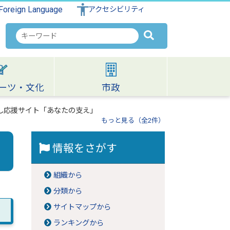
Foreign Language
アクセシビリティ
検
索
キ
ー
ワ
ーツ・文化
市政
ー
ド
し応援サイト「あなたの支え」
もっと見る（全2件）
情報をさがす
組織から
分類から
サイトマップから
ランキングから