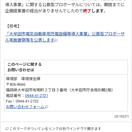
導入事業」に関する公募型プロポーザルについては、期限までに
企画提案書の提出がありませんでしたので
終了
します
。
【参考】
「大牟田市電気自動車用充電設備等導入事業」公募型プロポーザ
ル実施要領等を公表します
このページに関する
お問い合わせは
環境部 環境保全課
〒836-8666
福岡県大牟田市有明町２丁目３番地（大牟田市庁舎南別館2階）
電話番号：
0944-41-2721
Fax：0944-41-2722
お問い合わせフォーム
（ID:19527）
このマークがついているリンクは別ウインドウで開きます