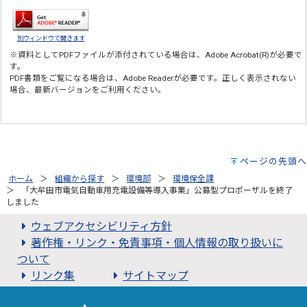
別ウィンドウで開きます
※資料としてPDFファイルが添付されている場合は、
Adobe Acrobat(R)
が必要で
す。
PDF書類をご覧になる場合は、
Adobe Reader
が必要です。正しく表示されない
場合、最新バージョンをご利用ください。
ページの先頭へ
ホーム
組織から探す
環境部
環境保全課
「大牟田市電気自動車用充電設備等導入事業」公募型プロポーザルを終了
しました
ウェブアクセシビリティ方針
著作権・リンク・免責事項・個人情報の取り扱いに
ついて
リンク集
サイトマップ