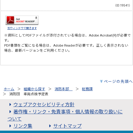
（ID:19541）
別ウィンドウで開きます
※資料としてPDFファイルが添付されている場合は、
Adobe Acrobat(R)
が必要で
す。
PDF書類をご覧になる場合は、
Adobe Reader
が必要です。正しく表示されない
場合、最新バージョンをご利用ください。
ページの先頭へ
ホーム
組織から探す
消防本部
総務課
消防団 車両点検予定表
ウェブアクセシビリティ方針
著作権・リンク・免責事項・個人情報の取り扱いに
ついて
リンク集
サイトマップ