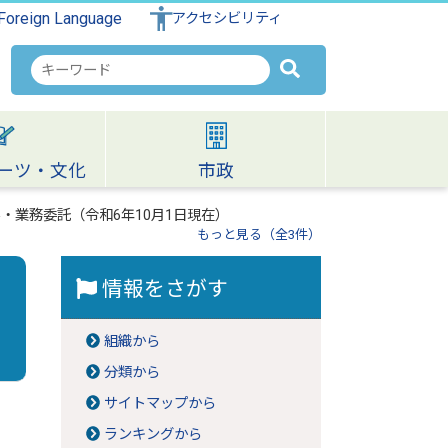
Foreign Language
アクセシビリティ
検
索
キ
ー
ワ
ーツ・文化
市政
ー
ド
・業務委託（令和6年10月1日現在）
もっと見る（全3件）
情報をさがす
組織から
分類から
サイトマップから
ランキングから